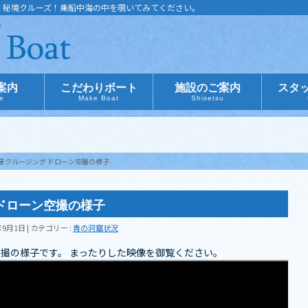
く秘境クルーズ！乗船中海の中を覗いてみてください。
案内
こだわりボート
施設のご案内
スタ
ce
Make Boat
Shisetsu
窟クルージング ドローン空撮の様子
ドローン空撮の様子
年9月1日
カテゴリー :
青の洞窟状況
撮の様子です。 まったりした映像を御覧ください。