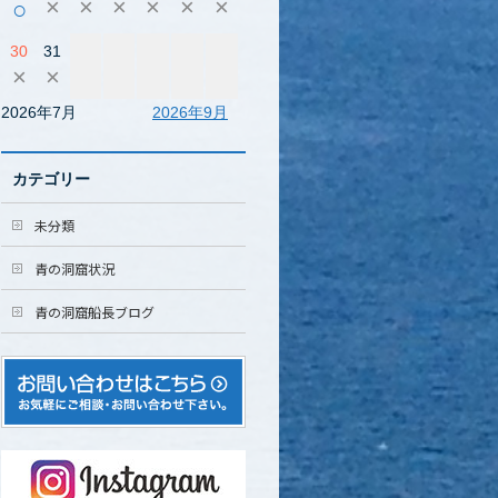
×
×
×
×
×
×
○
30
31
×
×
2026年7月
2026年9月
カテゴリー
未分類
青の洞窟状況
青の洞窟船長ブログ