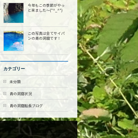
今年もこの季節がやっ
と来ました〜(*^_^*)
この写真は全てサイパ
ンの青の洞窟です！
カテゴリー
未分類
青の洞窟状況
青の洞窟船長ブログ