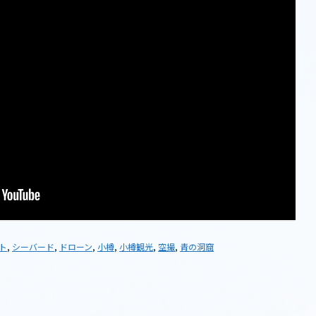
ト
,
シーバード
,
ドローン
,
小樽
,
小樽観光
,
空撮
,
青の洞窟