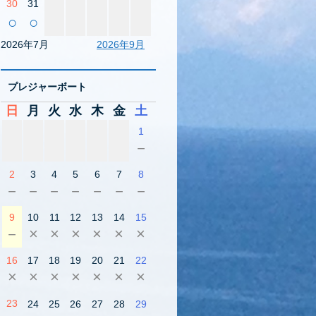
30
31
○
○
2026年7月
2026年9月
プレジャーボート
日
月
火
水
木
金
土
1
－
2
3
4
5
6
7
8
－
－
－
－
－
－
－
9
10
11
12
13
14
15
－
×
×
×
×
×
×
16
17
18
19
20
21
22
×
×
×
×
×
×
×
23
24
25
26
27
28
29