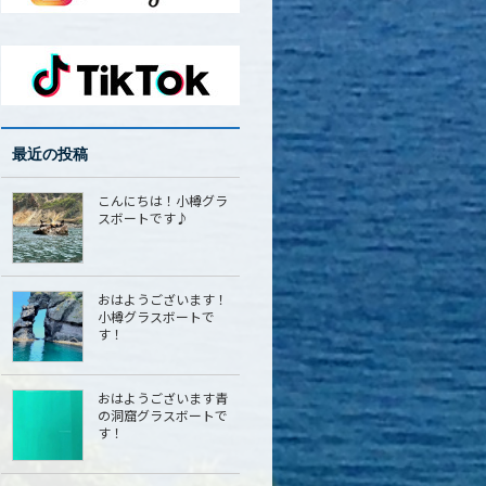
最近の投稿
こんにちは！小樽グラ
スボートです♪
おはようございます！
小樽グラスボートで
す！
おはようございます青
の洞窟グラスボートで
す！