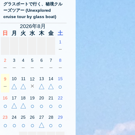
グラスボートで行く、秘境クル
ーズツアー (Unexplored
cruise tour by glass boat)
2026年8月
日
月
火
水
木
金
土
1
－
2
3
4
5
6
7
8
－
－
－
－
－
－
－
10
11
13
14
15
9
12
－
×
△
△
△
△
○
16
17
18
19
20
21
22
○
△
△
○
○
○
○
23
24
25
26
27
28
29
○
○
○
○
△
○
○