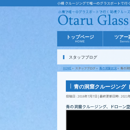
小樽 クルージングで唯一のグラスボートで行
トップページ
ツアー
HOME
Servi
スタッフブログ
HOME
»
スタッフブログ
»
青の洞窟状況
»
青の洞
青の洞窟クルージング 
投稿日 : 2016年7月7日
最終更新日時 : 2021
青の洞窟クルージング、ドローン空