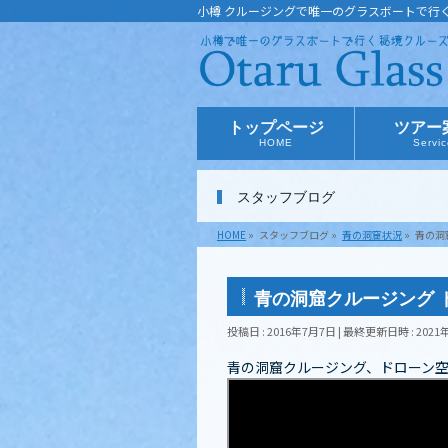
小樽 クルージングで唯一のグラスボートで行
トップページ
ツアー
HOME
Servi
スタッフブログ
HOME
»
スタッフブログ
»
青の洞窟状況
»
青の洞
青の洞窟クルージング 
投稿日 : 2016年7月7日
最終更新日時 : 2021
青の洞窟クルージング、ドローン空