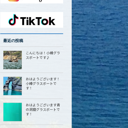
最近の投稿
こんにちは！小樽グラ
スボートです♪
おはようございます！
小樽グラスボートで
す！
おはようございます青
の洞窟グラスボートで
す！