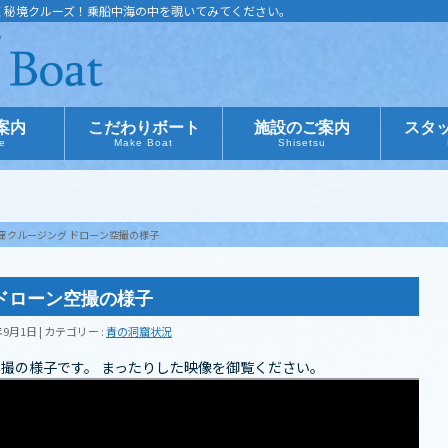
く秘境クルーズ！乗船中海の中を覗いてみてください。
案内
こだわりボート
施設のご案内
スタ
ce
Make Boat
Shisetsu
窟クルージング ドローン空撮の様子
ドローン空撮の様子
年9月1日
カテゴリー :
青の洞窟状況
撮の様子です。 まったりした映像を御覧ください。