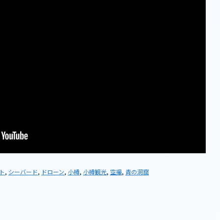
ト
,
シーバード
,
ドローン
,
小樽
,
小樽観光
,
空撮
,
青の洞窟