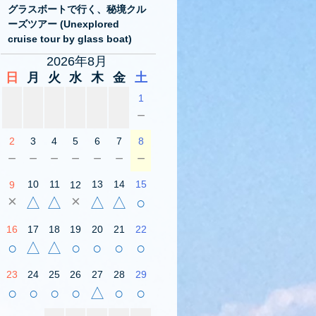
グラスボートで行く、秘境クル
ーズツアー (Unexplored
cruise tour by glass boat)
2026年8月
日
月
火
水
木
金
土
1
－
2
3
4
5
6
7
8
－
－
－
－
－
－
－
10
11
13
14
15
9
12
×
×
△
△
△
△
○
16
17
18
19
20
21
22
○
△
△
○
○
○
○
23
24
25
26
27
28
29
○
○
○
○
△
○
○