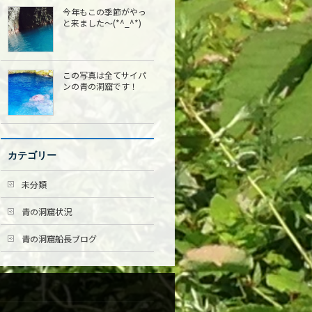
今年もこの季節がやっ
と来ました〜(*^_^*)
この写真は全てサイパ
ンの青の洞窟です！
カテゴリー
未分類
青の洞窟状況
青の洞窟船長ブログ