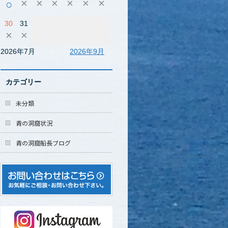
×
×
×
×
×
×
○
30
31
×
×
2026年7月
2026年9月
カテゴリー
未分類
青の洞窟状況
青の洞窟船長ブログ