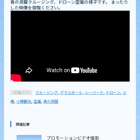
青の洞窟クルージング、ドローン空撮の様子です。 まったり
した映像を御覧ください。
投稿タグ
クルージング
,
グラスボート
,
シーバード
,
ドローン
,
小
樽
,
小樽観光
,
空撮
,
青の洞窟
関連記事
プロモーションビデオ撮影