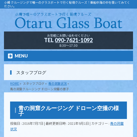
小樽 クルージングで唯一のグラスボートで行く秘境クルーズ！乗船中海の中を覗いてみてく
ださい。
お気軽にお問い合わせください
TEL
090-7621-1092
8:30～17:30
MENU
スタッフブログ
HOME
»
スタッフブログ
»
青の洞窟状況
»
青の洞窟クルージング ドローン空撮の様子
青の洞窟クルージング ドローン空撮の様
子
投稿日 : 2016年7月7日
最終更新日時 : 2021年9月1日
カテゴリー :
青の洞窟
状況