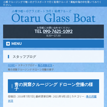
小樽 クルージングで唯一のグラスボートで行く秘境クルーズ！乗船中海の中を覗いてみてく
ださい。
お気軽にお問い合わせください
TEL
090-7621-1092
8:30～17:30
MENU
スタッフブログ
HOME
»
スタッフブログ
»
青の洞窟状況
»
青の洞窟クルージング ドローン空撮の様子
青の洞窟クルージング ドローン空撮の様
子
投稿日 : 2016年7月7日
最終更新日時 : 2021年9月1日
カテゴリー :
青の洞窟
状況