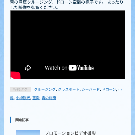
青の洞窟クルージング、ドローン空撮の様子です。 まったり
した映像を御覧ください。
投稿タグ
クルージング
,
グラスボート
,
シーバード
,
ドローン
,
小
樽
,
小樽観光
,
空撮
,
青の洞窟
関連記事
プロモーションビデオ撮影