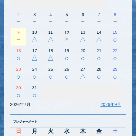
－
2
3
4
5
6
7
8
－
－
－
－
－
－
－
10
11
13
14
15
9
12
－
×
△
△
△
△
○
16
17
18
19
20
21
22
○
△
△
○
○
○
○
23
24
25
26
27
28
29
○
○
○
○
△
○
○
30
31
○
○
2026年7月
2026年9月
プレジャーボート
日
月
火
水
木
金
土