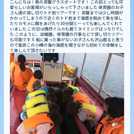
こんにちは︎！青の洞窟グラスボートです！ この前とっても可
愛らしいお客様がいらっしゃって下さいました 保育園のお子
さん達の貸し切りトド岩ツアーです！ 洞窟までは少し時間が
かかってしまうので近くのトド岩まで海底を眺めて魚を探し
たりカモメに餌をあげたり30分間とーっても楽しんでくれて
いました️.この日は偶然イルカも居てタイミングばっちりでし
た このように、幼稚園、保育園の行事などで貸し切りツアー
も可能です‍♀️ 船に乗った事がないお子さんも沢山居ると思う
ので是非この小樽の海の海底を覗きながら初めての体験をし
て楽しんで頂きたいです