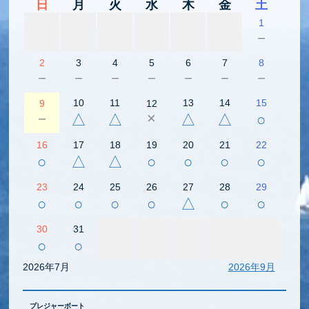
日
月
火
水
木
金
土
1
－
2
3
4
5
6
7
8
－
－
－
－
－
－
－
10
11
13
14
15
9
12
－
×
△
△
△
△
○
16
17
18
19
20
21
22
○
△
△
○
○
○
○
23
24
25
26
27
28
29
○
○
○
○
△
○
○
30
31
○
○
2026年7月
2026年9月
プレジャーボート