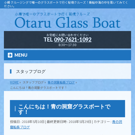
小樽 クルージングで唯一のグラスボートで行く秘境クルーズ！乗船中海の中を覗いてみてく
ださい。
お気軽にお問い合わせください
TEL
090-7621-1092
8:30～17:30
MENU
スタッフブログ
HOME
»
スタッフブログ
»
青の洞窟船長ブログ
»
こんにちは︎！青の洞窟グラスボートです！
こんにちは︎！青の洞窟グラスボートで
す！
投稿日 : 2018年5月10日
最終更新日時 : 2018年5月29日
カテゴリー :
青の洞
窟船長ブログ