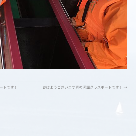
ートです！
おはようございます青の洞窟グラスボートです！
→