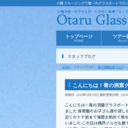
小樽 クルージングで唯一のグラスボートで行
トップページ
ツアー
HOME
Servi
スタッフブログ
HOME
»
スタッフブログ
»
青の洞窟船長ブログ
»
こんにちは︎！青の洞窟
投稿日 : 2018年5月10日
最終更新日時 : 201
こんにちは︎！青の洞窟グラスボー
ました 保育園のお子さん達の貸し
近くのトド岩まで海底を眺めて魚を
いました️.この日は偶然イルカも