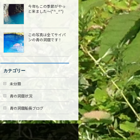
今年もこの季節がやっ
と来ました〜(*^_^*)
この写真は全てサイパ
ンの青の洞窟です！
カテゴリー
未分類
青の洞窟状況
青の洞窟船長ブログ