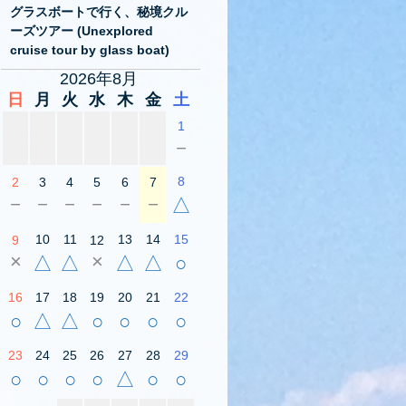
グラスボートで行く、秘境クル
ーズツアー (Unexplored
cruise tour by glass boat)
2026年8月
日
月
火
水
木
金
土
1
－
8
2
3
4
5
6
7
－
－
－
－
－
－
△
10
11
13
14
15
9
12
×
×
△
△
△
△
○
16
17
18
19
20
21
22
○
△
△
○
○
○
○
23
24
25
26
27
28
29
○
○
○
○
△
○
○