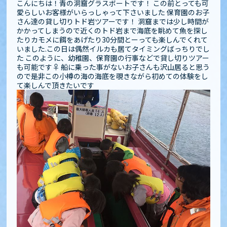
こんにちは︎！青の洞窟グラスボートです！ この前とっても可
愛らしいお客様がいらっしゃって下さいました 保育園のお子
さん達の貸し切りトド岩ツアーです！ 洞窟までは少し時間が
かかってしまうので近くのトド岩まで海底を眺めて魚を探し
たりカモメに餌をあげたり30分間とーっても楽しんでくれて
いました️.この日は偶然イルカも居てタイミングばっちりでし
た このように、幼稚園、保育園の行事などで貸し切りツアー
も可能です‍♀️ 船に乗った事がないお子さんも沢山居ると思う
ので是非この小樽の海の海底を覗きながら初めての体験をし
て楽しんで頂きたいです