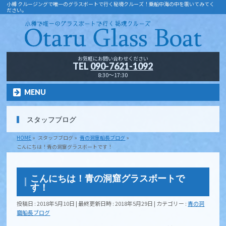
小樽 クルージングで唯一のグラスボートで行く秘境クルーズ！乗船中海の中を覗いてみてく
ださい。
お気軽にお問い合わせください
TEL
090-7621-1092
8:30～17:30
MENU
スタッフブログ
HOME
»
スタッフブログ
»
青の洞窟船長ブログ
»
こんにちは︎！青の洞窟グラスボートです！
こんにちは︎！青の洞窟グラスボートで
す！
投稿日 : 2018年5月10日
最終更新日時 : 2018年5月29日
カテゴリー :
青の洞
窟船長ブログ