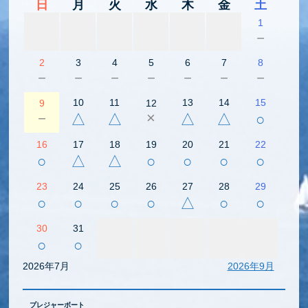
日
月
火
水
木
金
土
1
－
2
3
4
5
6
7
8
－
－
－
－
－
－
－
10
11
13
14
15
9
12
－
×
△
△
△
△
○
16
17
18
19
20
21
22
○
△
△
○
○
○
○
23
24
25
26
27
28
29
○
○
○
○
△
○
○
30
31
○
○
2026年7月
2026年9月
プレジャーボート