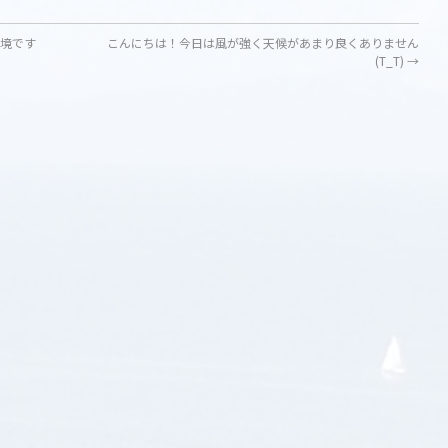
環境です
こんにちは！今日は風が強く天候があまり良くありません
(T_T)
→