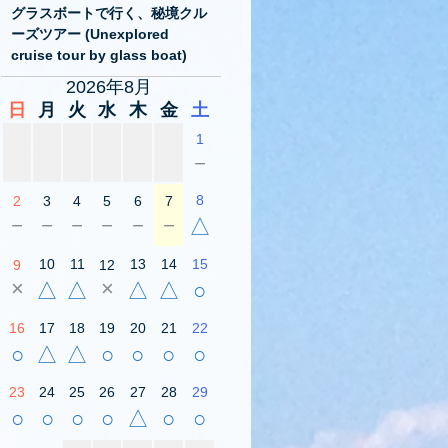
グラスボートで行く、秘境クル
ーズツアー (Unexplored
cruise tour by glass boat)
2026年8月
日
月
火
水
木
金
土
1
－
8
2
3
4
5
6
7
－
－
－
－
－
－
△
10
11
13
14
15
9
12
×
×
△
△
△
△
○
16
17
18
19
20
21
22
○
△
△
○
○
○
○
23
24
25
26
27
28
29
○
○
○
○
△
○
○