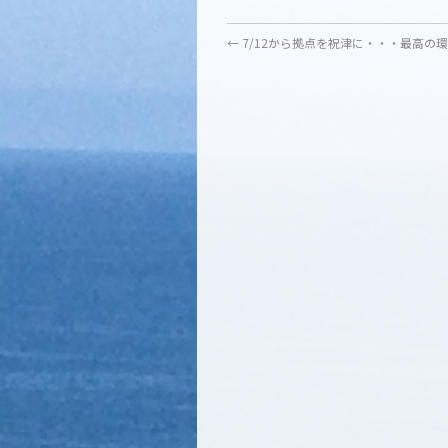
←
7/12から拠点を祝津に・・・最高の