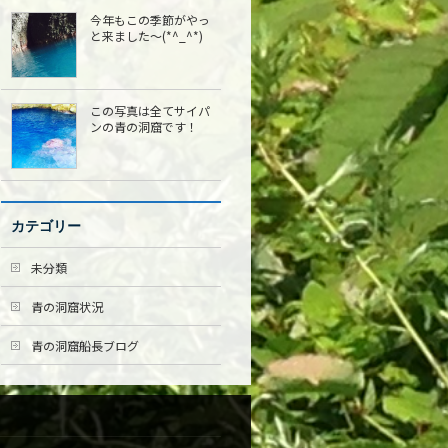
今年もこの季節がやっ
と来ました〜(*^_^*)
この写真は全てサイパ
ンの青の洞窟です！
カテゴリー
未分類
青の洞窟状況
青の洞窟船長ブログ