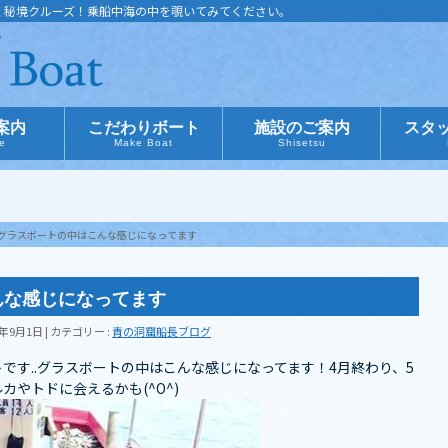
く秘境クルーズ！乗船中海の中を覗いてみてください。
案内
こだわりボート
施設のご案内
スタ
ce
Make Boat
Shisetsu
グラスボートの中はこんな感じになってます
んな感じになってます
1年9月1日
カテゴリー :
青の洞窟船長ブログ
です..グラスボートの中はこんな感じになってます！4月終わり、5
やトドに会えるかも(^O^)