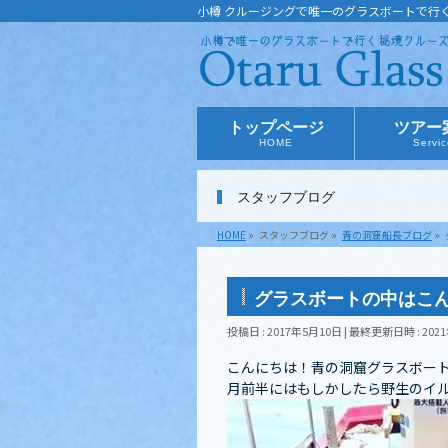
小樽 クルージングで唯一のグラスボートで行
トップページ
ツアー
HOME
Servi
スタッフブログ
HOME
»
スタッフブログ
»
青の洞窟船長ブログ
»
グラスボートの中はこ
投稿日 : 2017年5月10日
最終更新日時 : 202
こんにちは！青の洞窟グラスボート
月前半にはもしかしたら野生のイルカ