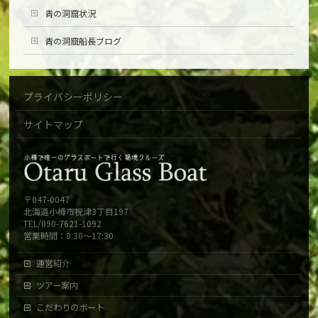
青の洞窟状況
青の洞窟船長ブログ
プライバシーポリシー
サイトマップ
〒047-0047
北海道小樽市祝津3丁目197
TEL/090-7621-1092
営業時間：8:30～17:30
運営紹介
ツアー案内
こだわりのボート