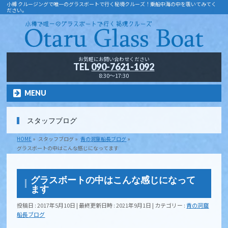
小樽 クルージングで唯一のグラスボートで行く秘境クルーズ！乗船中海の中を覗いてみてく
ださい。
お気軽にお問い合わせください
TEL
090-7621-1092
8:30～17:30
MENU
スタッフブログ
HOME
»
スタッフブログ
»
青の洞窟船長ブログ
»
グラスボートの中はこんな感じになってます
グラスボートの中はこんな感じになって
ます
投稿日 : 2017年5月10日
最終更新日時 : 2021年9月1日
カテゴリー :
青の洞窟
船長ブログ