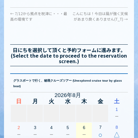
←
7/12から拠点を祝津に・・・最
こんにちは！今日は風が強く天候
高の環境です
があまり良くありません(T_T)
→
日にちを選択して頂くと予約フォームに進みます。
(Select the date to proceed to the reservation
screen.)
グラスボートで行く、秘境クルーズツアー (Unexplored cruise tour by glass
boat)
2026年8月
日
月
火
水
木
金
土
1
－
7
8
2
3
4
5
6
－
－
－
－
－
○
△