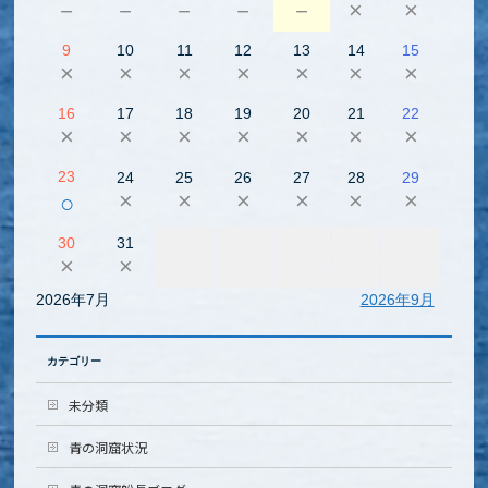
－
－
－
－
－
×
×
9
10
11
12
13
14
15
×
×
×
×
×
×
×
16
17
18
19
20
21
22
×
×
×
×
×
×
×
23
24
25
26
27
28
29
×
×
×
×
×
×
○
30
31
×
×
2026年7月
2026年9月
カテゴリー
未分類
青の洞窟状況