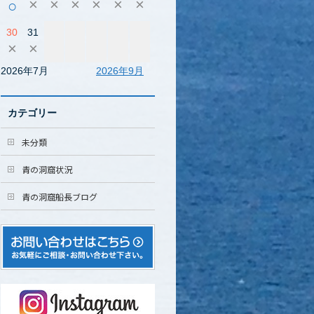
×
×
×
×
×
×
○
30
31
×
×
2026年7月
2026年9月
カテゴリー
未分類
青の洞窟状況
青の洞窟船長ブログ