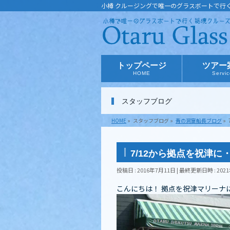
小樽 クルージングで唯一のグラスボートで行
トップページ
ツアー
HOME
Servi
スタッフブログ
HOME
»
スタッフブログ
»
青の洞窟船長ブログ
»
7/12から拠点を祝津
投稿日 : 2016年7月11日
最終更新日時 : 202
こんにちは！ 拠点を祝津マリーナ