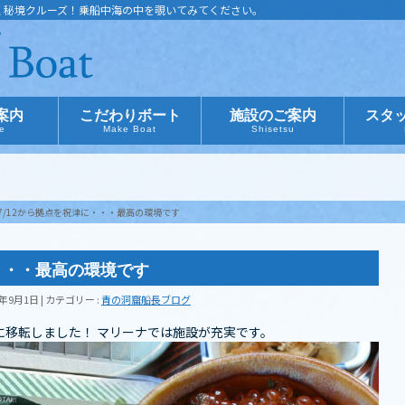
く秘境クルーズ！乗船中海の中を覗いてみてください。
案内
こだわりボート
施設のご案内
スタ
ce
Make Boat
Shisetsu
7/12から拠点を祝津に・・・最高の環境です
に・・・最高の環境です
1年9月1日
カテゴリー :
青の洞窟船長ブログ
に移転しました！ マリーナでは施設が充実です。