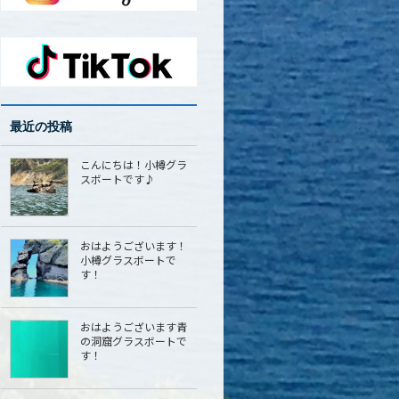
最近の投稿
こんにちは！小樽グラ
スボートです♪
おはようございます！
小樽グラスボートで
す！
おはようございます青
の洞窟グラスボートで
す！