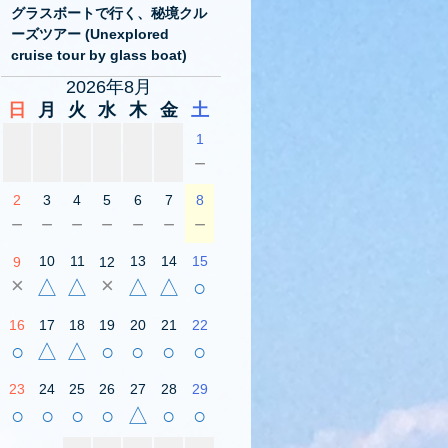
グラスボートで行く、秘境クル
ーズツアー (Unexplored
cruise tour by glass boat)
2026年8月
日
月
火
水
木
金
土
1
－
2
3
4
5
6
7
8
－
－
－
－
－
－
－
10
11
13
14
15
9
12
×
×
△
△
△
△
○
16
17
18
19
20
21
22
○
△
△
○
○
○
○
23
24
25
26
27
28
29
○
○
○
○
△
○
○