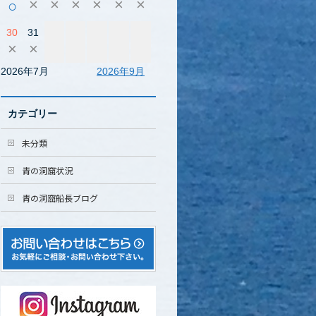
×
×
×
×
×
×
○
30
31
×
×
2026年7月
2026年9月
カテゴリー
未分類
青の洞窟状況
青の洞窟船長ブログ