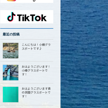
最近の投稿
こんにちは！小樽グラ
スボートです♪
おはようございます！
小樽グラスボートで
す！
おはようございます青
の洞窟グラスボートで
す！