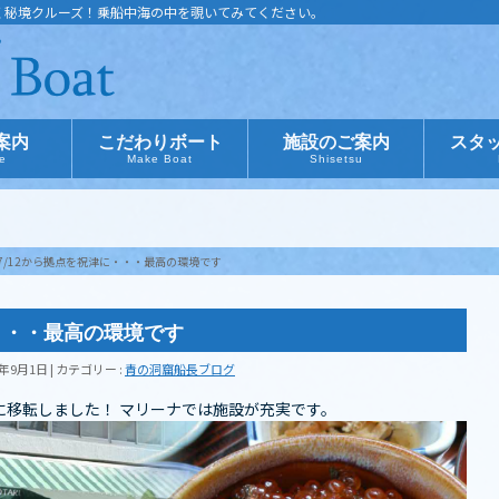
く秘境クルーズ！乗船中海の中を覗いてみてください。
案内
こだわりボート
施設のご案内
スタ
ce
Make Boat
Shisetsu
7/12から拠点を祝津に・・・最高の環境です
に・・・最高の環境です
1年9月1日
カテゴリー :
青の洞窟船長ブログ
に移転しました！ マリーナでは施設が充実です。