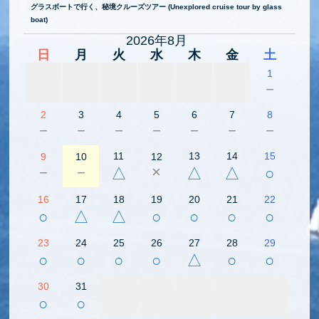
グラスボートで行く、秘境クルーズツアー (Unexplored cruise tour by glass
boat)
2026年8月
日
月
火
水
木
金
土
1
－
2
3
4
5
6
7
8
－
－
－
－
－
－
－
11
13
14
15
9
10
12
－
－
×
△
△
△
○
16
17
18
19
20
21
22
○
△
△
○
○
○
○
23
24
25
26
27
28
29
○
○
○
○
△
○
○
30
31
○
○