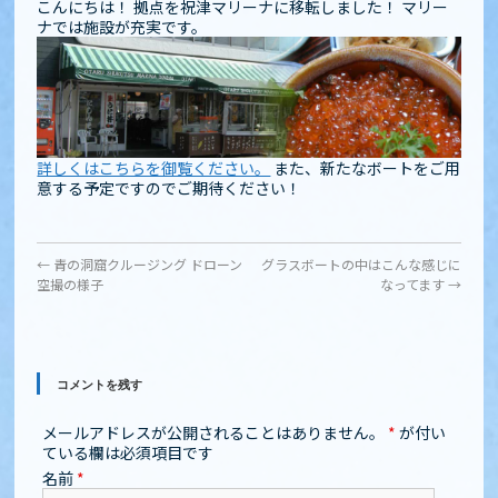
こんにちは！ 拠点を祝津マリーナに移転しました！ マリー
ナでは施設が充実です。
詳しくはこちらを御覧ください。
また、新たなボートをご用
意する予定ですのでご期待ください！
←
青の洞窟クルージング ドローン
グラスボートの中はこんな感じに
空撮の様子
なってます
→
コメントを残す
メールアドレスが公開されることはありません。
*
が付い
ている欄は必須項目です
名前
*