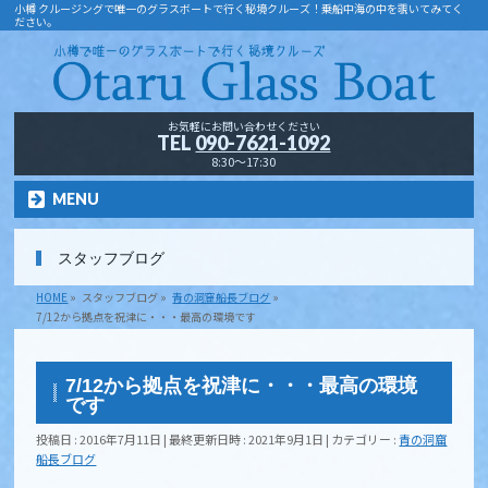
小樽 クルージングで唯一のグラスボートで行く秘境クルーズ！乗船中海の中を覗いてみてく
ださい。
お気軽にお問い合わせください
TEL
090-7621-1092
8:30～17:30
MENU
スタッフブログ
HOME
»
スタッフブログ
»
青の洞窟船長ブログ
»
7/12から拠点を祝津に・・・最高の環境です
7/12から拠点を祝津に・・・最高の環境
です
投稿日 : 2016年7月11日
最終更新日時 : 2021年9月1日
カテゴリー :
青の洞窟
船長ブログ