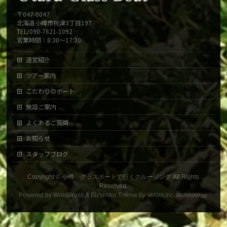
〒047-0047
北海道小樽市祝津3丁目197
TEL/090-7621-1092
営業時間：8:30～17:30
運営紹介
ツアー案内
こだわりのボート
施設ご案内
よくあるご質問
お知らせ
スタッフブログ
Copyright ©
小樽 グラスボートで行くクルージング
All Rights
Reserved.
Powered by
WordPress
&
BizVektor Theme
by
Vektor,Inc.
technology.