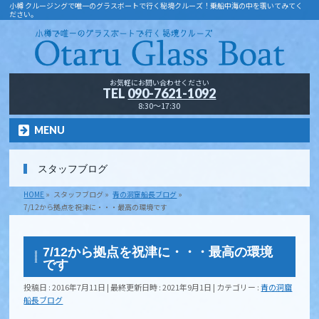
小樽 クルージングで唯一のグラスボートで行く秘境クルーズ！乗船中海の中を覗いてみてく
ださい。
お気軽にお問い合わせください
TEL
090-7621-1092
8:30～17:30
MENU
スタッフブログ
HOME
»
スタッフブログ
»
青の洞窟船長ブログ
»
7/12から拠点を祝津に・・・最高の環境です
7/12から拠点を祝津に・・・最高の環境
です
投稿日 : 2016年7月11日
最終更新日時 : 2021年9月1日
カテゴリー :
青の洞窟
船長ブログ