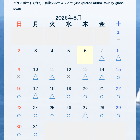
グラスボートで行く、秘境クルーズツアー (Unexplored cruise tour by glass
boat)
2026年8月
日
月
火
水
木
金
土
1
－
7
8
2
3
4
5
6
－
－
－
－
－
△
△
10
11
13
14
15
9
12
×
×
△
△
△
△
○
16
17
18
19
20
21
22
○
△
△
○
○
○
○
23
24
25
26
27
28
29
○
○
○
○
△
○
○
30
31
○
○