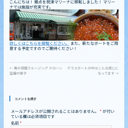
こんにちは！ 拠点を祝津マリーナに移転しました！ マリー
ナでは施設が充実です。
詳しくはこちらを御覧ください。
また、新たなボートをご用
意する予定ですのでご期待ください！
←
青の洞窟クルージング ドローン
グラスボートの中はこんな感じに
空撮の様子
なってます
→
コメントを残す
メールアドレスが公開されることはありません。
*
が付い
ている欄は必須項目です
名前
*