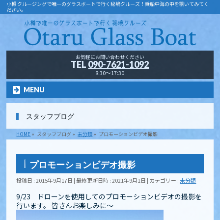
小樽 クルージングで唯一のグラスボートで行く秘境クルーズ！乗船中海の中を覗いてみてく
ださい。
お気軽にお問い合わせください
TEL
090-7621-1092
8:30～17:30
MENU
スタッフブログ
HOME
»
スタッフブログ
»
未分類
»
プロモーションビデオ撮影
プロモーションビデオ撮影
投稿日 : 2015年9月17日
最終更新日時 : 2021年9月1日
カテゴリー :
未分類
9/23 ドローンを使用してのプロモーションビデオの撮影を
行います。 皆さんお楽しみに～