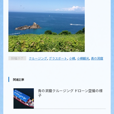
投稿タグ
クルージング
,
グラスボート
,
小樽
,
小樽観光
,
青の洞窟
関連記事
青の洞窟クルージング ドローン空撮の様
子