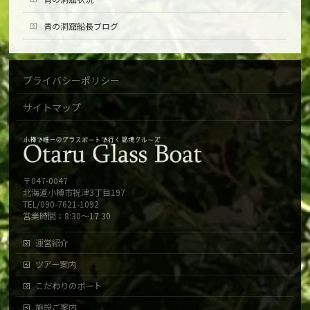
青の洞窟船長ブログ
プライバシーポリシー
サイトマップ
〒047-0047
北海道小樽市祝津3丁目197
TEL/090-7621-1092
営業時間：8:30～17:30
運営紹介
ツアー案内
こだわりのボート
施設ご案内