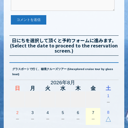
日にちを選択して頂くと予約フォームに進みます。
(Select the date to proceed to the reservation
screen.)
グラスボートで行く、秘境クルーズツアー (Unexplored cruise tour by glass
boat)
2026年8月
日
月
火
水
木
金
土
1
－
8
2
3
4
5
6
7
－
－
－
－
－
－
△