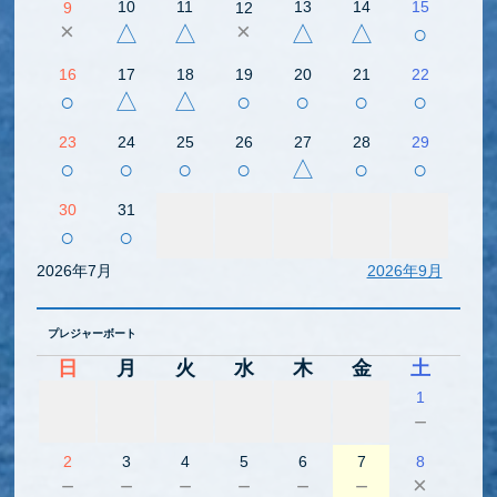
10
11
13
14
15
9
12
×
×
△
△
△
△
○
16
17
18
19
20
21
22
○
△
△
○
○
○
○
23
24
25
26
27
28
29
○
○
○
○
△
○
○
30
31
○
○
2026年7月
2026年9月
プレジャーボート
日
月
火
水
木
金
土
1
－
2
3
4
5
6
7
8
－
－
－
－
－
－
×