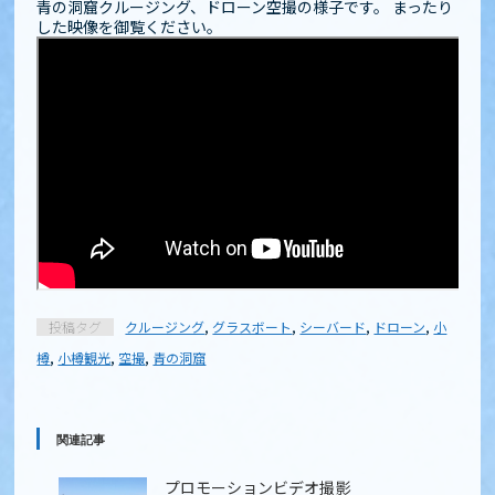
青の洞窟クルージング、ドローン空撮の様子です。 まったり
した映像を御覧ください。
投稿タグ
クルージング
,
グラスボート
,
シーバード
,
ドローン
,
小
樽
,
小樽観光
,
空撮
,
青の洞窟
関連記事
プロモーションビデオ撮影