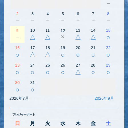
－
2
3
4
5
6
7
8
－
－
－
－
－
－
－
10
11
13
14
15
9
12
－
×
△
△
△
△
○
16
17
18
19
20
21
22
○
△
△
○
○
○
○
23
24
25
26
27
28
29
○
○
○
○
△
○
○
30
31
○
○
2026年7月
2026年9月
プレジャーボート
日
月
火
水
木
金
土