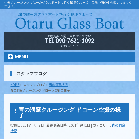
小樽 クルージングで唯一のグラスボートで行く秘境クルーズ！乗船中海の中を覗いてみてく
ださい。
お気軽にお問い合わせください
TEL
090-7621-1092
8:30～17:30
MENU
スタッフブログ
HOME
»
スタッフブログ
»
青の洞窟状況
»
青の洞窟クルージング ドローン空撮の様子
青の洞窟クルージング ドローン空撮の様
子
投稿日 : 2016年7月7日
最終更新日時 : 2021年9月1日
カテゴリー :
青の洞窟
状況