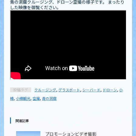
青の洞窟クルージング、ドローン空撮の様子です。 まったり
した映像を御覧ください。
投稿タグ
クルージング
,
グラスボート
,
シーバード
,
ドローン
,
小
樽
,
小樽観光
,
空撮
,
青の洞窟
関連記事
プロモーションビデオ撮影