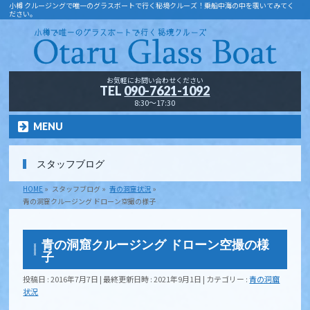
小樽 クルージングで唯一のグラスボートで行く秘境クルーズ！乗船中海の中を覗いてみてく
ださい。
お気軽にお問い合わせください
TEL
090-7621-1092
8:30～17:30
MENU
スタッフブログ
HOME
»
スタッフブログ
»
青の洞窟状況
»
青の洞窟クルージング ドローン空撮の様子
青の洞窟クルージング ドローン空撮の様
子
投稿日 : 2016年7月7日
最終更新日時 : 2021年9月1日
カテゴリー :
青の洞窟
状況