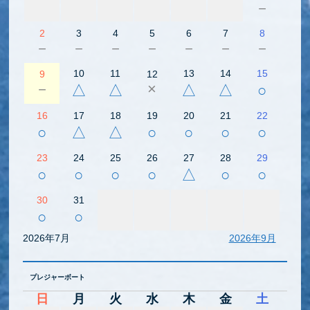
－
2
3
4
5
6
7
8
－
－
－
－
－
－
－
10
11
13
14
15
9
12
－
×
△
△
△
△
○
16
17
18
19
20
21
22
○
△
△
○
○
○
○
23
24
25
26
27
28
29
○
○
○
○
△
○
○
30
31
○
○
2026年7月
2026年9月
プレジャーボート
日
月
火
水
木
金
土