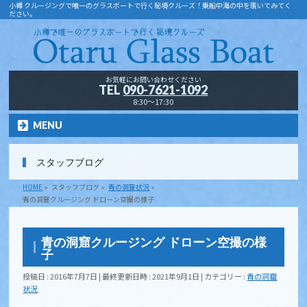
小樽 クルージングで唯一のグラスボートで行く秘境クルーズ！乗船中海の中を覗いてみてく
ださい。
お気軽にお問い合わせください
TEL
090-7621-1092
8:30～17:30
MENU
スタッフブログ
HOME
»
スタッフブログ
»
青の洞窟状況
»
青の洞窟クルージング ドローン空撮の様子
青の洞窟クルージング ドローン空撮の様
子
投稿日 : 2016年7月7日
最終更新日時 : 2021年9月1日
カテゴリー :
青の洞窟
状況