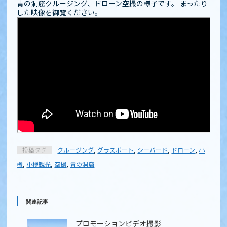
青の洞窟クルージング、ドローン空撮の様子です。 まったり
した映像を御覧ください。
投稿タグ
クルージング
,
グラスボート
,
シーバード
,
ドローン
,
小
樽
,
小樽観光
,
空撮
,
青の洞窟
関連記事
プロモーションビデオ撮影