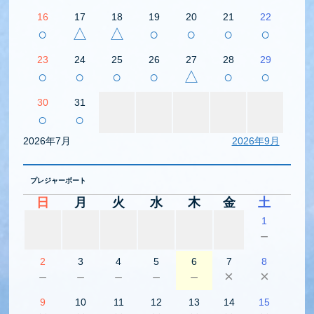
16
17
18
19
20
21
22
○
△
△
○
○
○
○
23
24
25
26
27
28
29
○
○
○
○
△
○
○
30
31
○
○
2026年7月
2026年9月
プレジャーボート
日
月
火
水
木
金
土
1
－
2
3
4
5
6
7
8
－
－
－
－
－
×
×
9
10
11
12
13
14
15