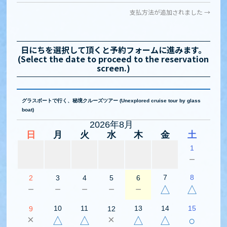
支払方法が追加されました
→
日にちを選択して頂くと予約フォームに進みます。
(Select the date to proceed to the reservation
screen.)
グラスボートで行く、秘境クルーズツアー (Unexplored cruise tour by glass
boat)
2026年8月
日
月
火
水
木
金
土
1
－
7
8
2
3
4
5
6
－
－
－
－
－
△
△
10
11
13
14
15
9
12
×
×
△
△
△
△
○