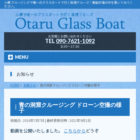
小樽 クルージングで唯一のグラスボートで行く秘境クルーズ！乗船中海の中を覗いてみてく
ださい。
お気軽にお問い合わせください
TEL
090-7621-1092
8:30～17:30
MENU
お知らせ
HOME
»
お知らせ
»
青の洞窟クルージング ドローン空撮の様子
青の洞窟クルージング ドローン空撮の様
子
投稿日 : 2016年7月7日
最終更新日時 : 2021年9月1日
動画を公開いたしました。
こちらから
どうぞ