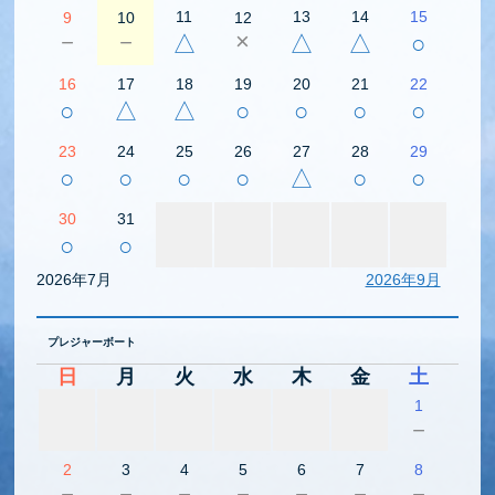
11
13
14
15
9
10
12
－
－
×
△
△
△
○
16
17
18
19
20
21
22
○
△
△
○
○
○
○
23
24
25
26
27
28
29
○
○
○
○
△
○
○
30
31
○
○
2026年7月
2026年9月
プレジャーボート
日
月
火
水
木
金
土
1
－
2
3
4
5
6
7
8
－
－
－
－
－
－
－