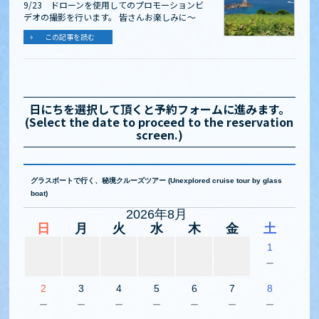
9/23 ドローンを使用してのプロモーションビ
デオの撮影を行います。 皆さんお楽しみに～
この記事を読む
日にちを選択して頂くと予約フォームに進みます。
(Select the date to proceed to the reservation
screen.)
グラスボートで行く、秘境クルーズツアー (Unexplored cruise tour by glass
boat)
2026年8月
日
月
火
水
木
金
土
1
－
2
3
4
5
6
7
8
－
－
－
－
－
－
－