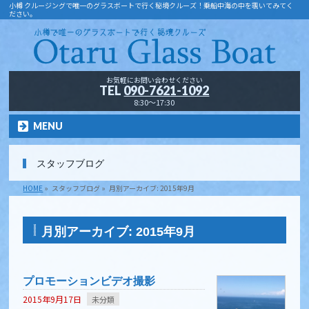
小樽 クルージングで唯一のグラスボートで行く秘境クルーズ！乗船中海の中を覗いてみてく
ださい。
お気軽にお問い合わせください
TEL
090-7621-1092
8:30～17:30
MENU
スタッフブログ
HOME
»
スタッフブログ
»
月別アーカイブ: 2015年9月
月別アーカイブ: 2015年9月
プロモーションビデオ撮影
2015年9月17日
未分類