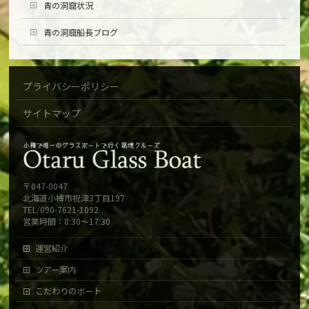
青の洞窟状況
青の洞窟船長ブログ
プライバシーポリシー
サイトマップ
〒047-0047
北海道小樽市祝津3丁目197
TEL/090-7621-1092
営業時間：8:30～17:30
運営紹介
ツアー案内
こだわりのボート