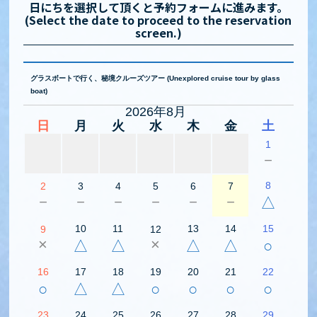
日にちを選択して頂くと予約フォームに進みます。
(Select the date to proceed to the reservation
screen.)
グラスボートで行く、秘境クルーズツアー (Unexplored cruise tour by glass
boat)
2026年8月
日
月
火
水
木
金
土
1
－
8
2
3
4
5
6
7
－
－
－
－
－
－
△
10
11
13
14
15
9
12
×
×
△
△
△
△
○
16
17
18
19
20
21
22
○
△
△
○
○
○
○
23
24
25
26
27
28
29