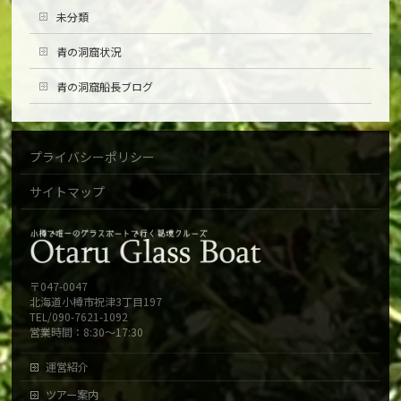
未分類
青の洞窟状況
青の洞窟船長ブログ
プライバシーポリシー
サイトマップ
〒047-0047
北海道小樽市祝津3丁目197
TEL/090-7621-1092
営業時間：8:30～17:30
運営紹介
ツアー案内