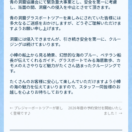
青の洞窟協議会にて緊急重大事案とし、安全を第一に考慮
し、当面の間、洞窟への侵入を中止とさせて頂きます。
青の洞窟グラスボートツアーを楽しみにされていた皆様には
多大なるご迷惑をおかけしますが、どうぞご理解いただけま
すようお願い申し上げます。
洞窟には侵入できませんが、引き続き安全を第一に、クルー
ジングは続けてまいります。
小樽の船上から見る絶景、幻想的な海のブルー、ベテラン船
長が伝えてくれるガイド、グラスボートでみる海底散歩、カ
モメのえさやりなど魅力がたくさん詰まったクルージングで
す。
たくさんのお客様に安心して楽しんでいただけますよう小樽
の海の魅力を伝えてまいりますので、スタッフ一同皆様のお
越しを心よりお待ちしております。
←
プレジャーボートツアーが新し
2026年度の予約受付を開始いたし
く登場です♪
ました！
→