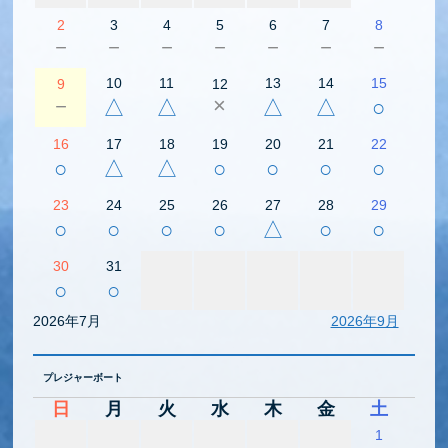
2
3
4
5
6
7
8
－
－
－
－
－
－
－
10
11
13
14
15
9
12
－
×
△
△
△
△
○
16
17
18
19
20
21
22
○
△
△
○
○
○
○
23
24
25
26
27
28
29
○
○
○
○
△
○
○
30
31
○
○
2026年7月
2026年9月
プレジャーボート
日
月
火
水
木
金
土
1