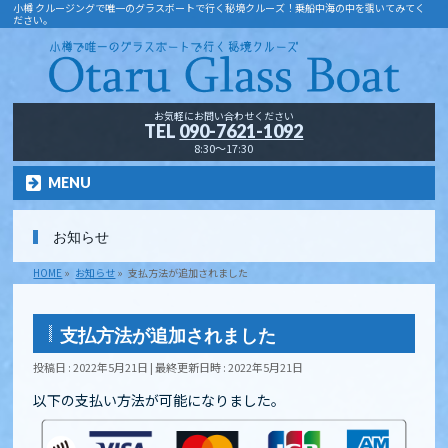
小樽 クルージングで唯一のグラスボートで行く秘境クルーズ！乗船中海の中を覗いてみてく
ださい。
お気軽にお問い合わせください
TEL
090-7621-1092
8:30～17:30
MENU
お知らせ
HOME
»
お知らせ
»
支払方法が追加されました
支払方法が追加されました
投稿日 : 2022年5月21日
最終更新日時 : 2022年5月21日
以下の支払い方法が可能になりました。