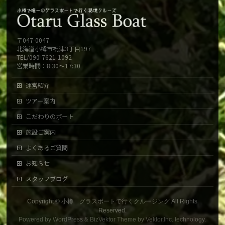
〒047-0047
北海道小樽市祝津3丁目197
TEL/090-7621-1092
営業時間：8:30～17:30
運営紹介
ツアー案内
こだわりのボート
施設ご案内
よくあるご質問
お知らせ
スタッフブログ
Copyright ©
小樽 グラスボートで行くクルージング
All Rights
Reserved.
Powered by
WordPress
&
BizVektor Theme
by
Vektor,Inc.
technology.