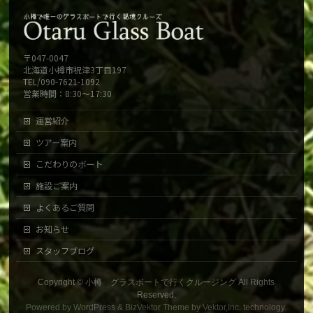
〒047-0047
北海道小樽市祝津3丁目197
TEL/090-7621-1092
営業時間：8:30～17:30
運営紹介
ツアー案内
こだわりのボート
施設ご案内
よくあるご質問
お知らせ
スタッフブログ
Copyright ©
小樽 グラスボートで行くクルージング
All Rights
Reserved.
Powered by
WordPress
&
BizVektor Theme
by
Vektor,Inc.
technology.