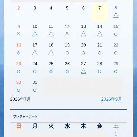
8
2
3
4
5
6
7
－
－
－
－
－
－
△
10
11
13
14
15
9
12
×
×
△
△
△
△
○
16
17
18
19
20
21
22
○
△
△
○
○
○
○
23
24
25
26
27
28
29
○
○
○
○
△
○
○
30
31
○
○
2026年7月
2026年9月
プレジャーボート
日
月
火
水
木
金
土
1