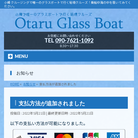
小樽 クルージングで唯一のグラスボートで行く秘境クルーズ！乗船中海の中を覗いてみてく
ださい。
お気軽にお問い合わせください
TEL
090-7621-1092
8:30～17:30
MENU
お知らせ
HOME
»
お知らせ
»
支払方法が追加されました
支払方法が追加されました
投稿日 : 2022年5月21日
最終更新日時 : 2022年5月21日
以下の支払い方法が可能になりました。