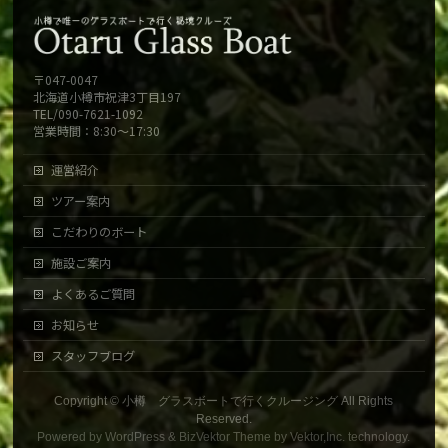
〒047-0047
北海道小樽市祝津3丁目197
TEL/090-7621-1092
営業時間：8:30～17:30
運営紹介
ツアー案内
こだわりのボート
施設ご案内
よくあるご質問
お知らせ
スタッフブログ
Copyright ©
小樽 グラスボートで行くクルージング
All Rights
Reserved.
Powered by
WordPress
&
BizVektor Theme
by
Vektor,Inc.
technology.