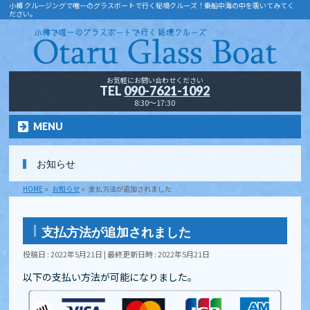
小樽 クルージングで唯一のグラスボートで行く秘境クルーズ！乗船中海の中を覗いてみてく
ださい。
お気軽にお問い合わせください
TEL
090-7621-1092
8:30～17:30
MENU
お知らせ
HOME
»
お知らせ
»
支払方法が追加されました
支払方法が追加されました
投稿日 : 2022年5月21日
最終更新日時 : 2022年5月21日
以下の支払い方法が可能になりました。