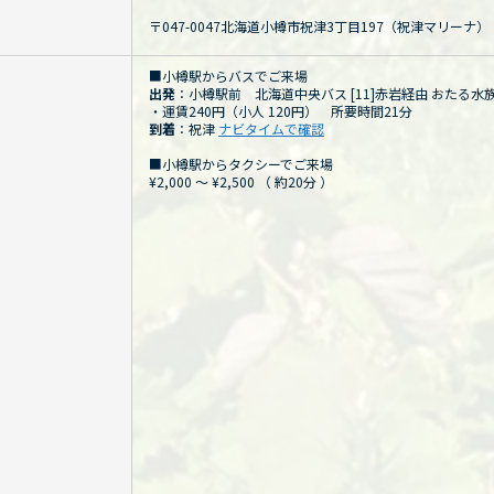
〒047-0047北海道小樽市祝津3丁目197（祝津マリーナ）
■小樽駅からバスでご来場
出発
：小樽駅前 北海道中央バス [11]赤岩経由 おたる水
・運賃240円（小人 120円） 所要時間21分
到着
：祝津
ナビタイムで確認
■小樽駅からタクシーでご来場
¥2,000 ～ ¥2,500
（
約20分
）