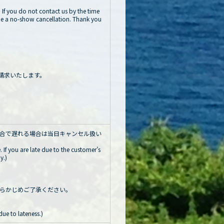
. If you do not contact us by the time
 be a no-show cancellation. Thank you
請求いたします。
都合で遅れる場合は当日キャンセル扱い
 If you are late due to the customer’s
y.)
らかじめご了承ください。
ue to lateness.)