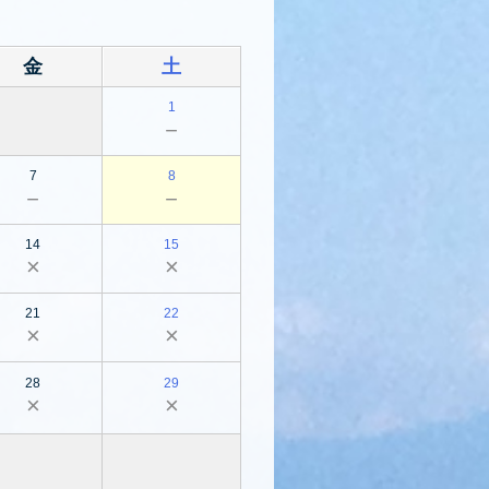
金
土
1
－
7
8
－
－
14
15
×
×
21
22
×
×
28
29
×
×