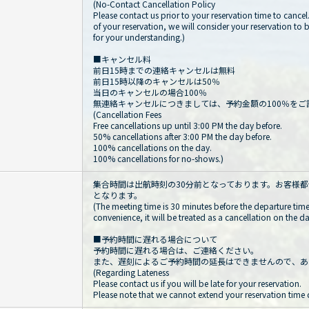
(No-Contact Cancellation Policy
Please contact us prior to your reservation time to cancel
of your reservation, we will consider your reservation to
for your understanding.)
■キャンセル料
前日15時までの連絡キャンセルは無料
前日15時以降のキャンセルは50％
当日のキャンセルの場合100％
無連絡キャンセルにつきましては、予約金額の100％をご
(Cancellation Fees
Free cancellations up until 3:00 PM the day before.
50% cancellations after 3:00 PM the day before.
100% cancellations on the day.
100% cancellations for no-shows.)
集合時間は出航時刻の30分前となっております。お客様
となります。
(The meeting time is 30 minutes before the departure time.
convenience, it will be treated as a cancellation on the da
■予約時間に遅れる場合について
予約時間に遅れる場合は、ご連絡ください。
また、遅刻によるご予約時間の延長はできませんので、あ
(Regarding Lateness
Please contact us if you will be late for your reservation.
Please note that we cannot extend your reservation time d