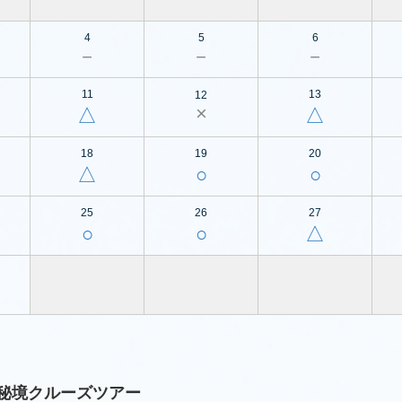
4
5
6
－
－
－
11
13
12
×
△
△
18
19
20
△
○
○
25
26
27
○
○
△
秘境クルーズツアー