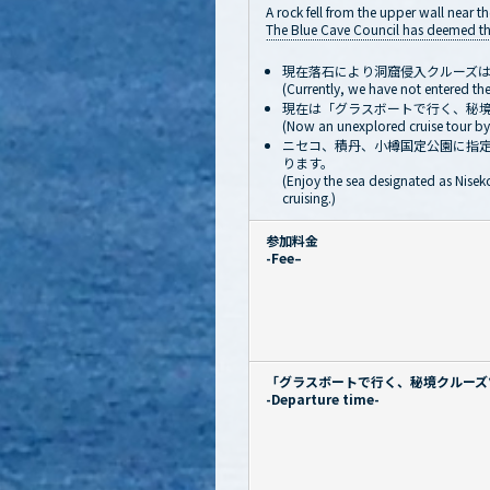
A rock fell from the upper wall near th
The Blue Cave Council has deemed this
現在落石により洞窟侵入クルーズ
(Currently, we have not entered the
現在は「グラスボートで行く、秘
(Now an unexplored cruise tour by 
ニセコ、積丹、小樽国定公園に指
ります。
(Enjoy the sea designated as Nisek
cruising.)
参加料金
-Fee–
「グラスボートで行く、秘境クルーズ
-Departure time-