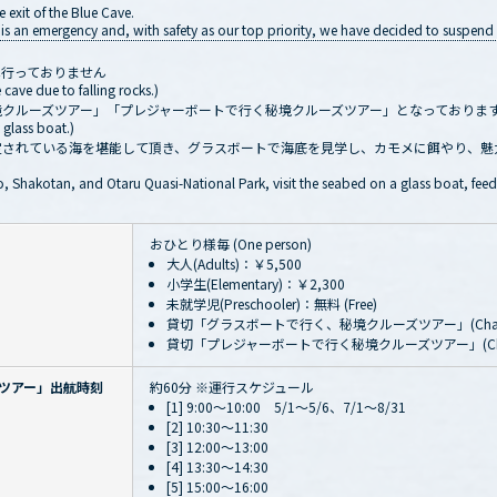
e exit of the Blue Cave.
 an emergency and, with safety as our top priority, we have decided to suspend en
は行っておりません
 cave due to falling rocks.)
境クルーズツアー」「プレジャーボートで行く秘境クルーズツアー」となっておりま
glass boat.)
定されている海を堪能して頂き、グラスボートで海底を見学し、カモメに餌やり、魅
o, Shakotan, and Otaru Quasi-National Park, visit the seabed on a glass boat, feed 
おひとり様毎 (One person)
大人(Adults)：￥5,500
小学生(Elementary)：￥2,300
未就学児(Preschooler)：無料 (Free)
貸切「グラスボートで行く、秘境クルーズツアー」(Charte
貸切「プレジャーボートで行く秘境クルーズツアー」(Chart
ツアー」出航時刻
約60分 ※運行スケジュール
[1] 9:00～10:00 5/1～5/6、7/1～8/31
[2] 10:30～11:30
[3] 12:00～13:00
[4] 13:30～14:30
[5] 15:00～16:00