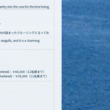
try into the cave for the time being.
す
力の詰まったクルージングとなってお
seagulls, and it is a charming
red)：￥60,000（12名様まで）
ered)：￥50,000（11名様まで）