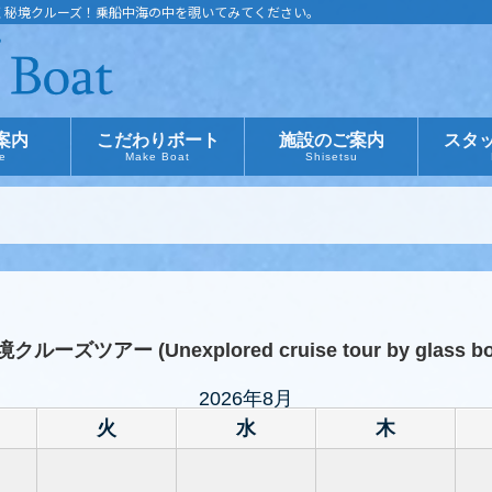
く秘境クルーズ！乗船中海の中を覗いてみてください。
案内
こだわりボート
施設のご案内
スタ
ce
Make Boat
Shisetsu
アー (Unexplored cruise tour by glass bo
2026年8月
火
水
木