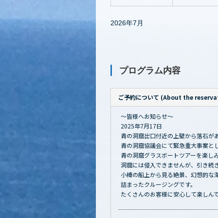
2026年7月
プログラム内容
ご予約について (About the reservat
～皆様へお知らせ～
2025年7月17日
青の洞窟出口付近の上壁から落石が
青の洞窟協議会にて緊急重大事案と
青の洞窟グラスボートツアーを楽し
洞窟には侵入できませんが、引き続
小樽の船上から見る絶景、幻想的な
詰まったクルージングです。
たくさんのお客様に安心して楽しん