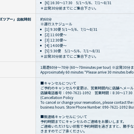
[6] 16:30～17:30 5/1～5/6、7/1～8/31
＊出発30分前までにご集合下さい。
ズツアー」出航時刻
約60分
※運行スケジュール
[1] 9:30便 5/1～5/6、7/1～8/31
[2] 11:00便～
[3] 12:30便～
[4] 14:00便～
[5] 5:30便 5/1～5/6、7/1～8/31
＊出発30分前までにご集合下さい。
1周遊60分〜70分 (60〜70minutes per tour) ※出
Approximately 60 minutes *Please arrive 30 minutes befo
■キャンセルについて
ご予約のキャンセルや変更は、営業時間内に店舗へメール
店舗電話番号：090-7621-1092 営業時間：8:30～17:30
(Cancellation Policy
To cancel or change your reservation, please contact the
business hours. Store Phone Number: 090-7621-1092 Busi
■無連絡キャンセルについて
予約時間までにキャンセルのご連絡をお願いします。
ご連絡いただけない状態で予約時間を過ぎますと、勝手な
きますのでご了承ください。