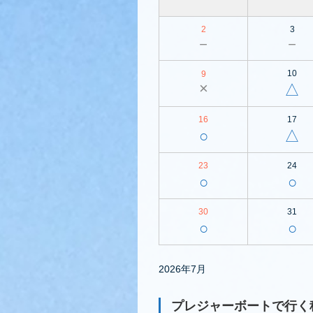
2
3
－
－
10
9
×
△
16
17
○
△
23
24
○
○
30
31
○
○
2026年7月
プレジャーボートで行く