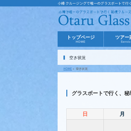
小樽 クルージングで唯一のグラスボートで行
トップページ
ツアー
HOME
Servi
空き状況
HOME
»
空き状況
グラスボートで行く、秘境クルーズツ
日
月