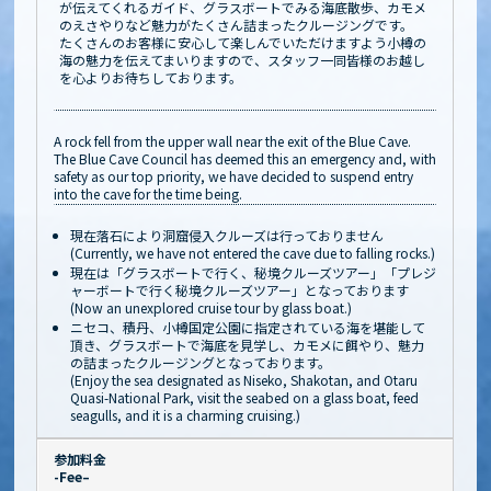
が伝えてくれるガイド、グラスボートでみる海底散歩、カモメ
のえさやりなど魅力がたくさん詰まったクルージングです。
たくさんのお客様に安心して楽しんでいただけますよう小樽の
海の魅力を伝えてまいりますので、スタッフ一同皆様のお越し
を心よりお待ちしております。
A rock fell from the upper wall near the exit of the Blue Cave.
The Blue Cave Council has deemed this an emergency and, with
safety as our top priority, we have decided to suspend entry
into the cave for the time being.
現在落石により洞窟侵入クルーズは行っておりません
(Currently, we have not entered the cave due to falling rocks.)
現在は「グラスボートで行く、秘境クルーズツアー」「プレジ
ャーボートで行く秘境クルーズツアー」となっております
(Now an unexplored cruise tour by glass boat.)
ニセコ、積丹、小樽国定公園に指定されている海を堪能して
頂き、グラスボートで海底を見学し、カモメに餌やり、魅力
の詰まったクルージングとなっております。
(Enjoy the sea designated as Niseko, Shakotan, and Otaru
Quasi-National Park, visit the seabed on a glass boat, feed
seagulls, and it is a charming cruising.)
参加料金
-Fee–