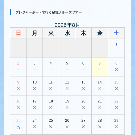
プレジャーボートで行く秘境クルーズツアー
2026年8月
日
月
火
水
木
金
土
1
－
2
3
4
5
6
7
8
－
－
－
－
－
－
×
9
10
11
12
13
14
15
×
×
×
×
×
×
×
16
17
18
19
20
21
22
×
×
×
×
×
×
×
23
24
25
26
27
28
29
×
×
×
×
×
×
○