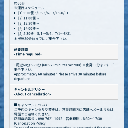
約60分
※運行スケジュール
[1] 9:30便 5/1～5/6、7/1～8/31
[2] 11:00便～
[3] 12:30便～
[4] 14:00便～
[5] 5:30便 5/1～5/6、7/1～8/31
＊出発30分前までにご集合下さい。
所要時間
-Time required-
1周遊60分〜70分 (60〜70minutes per tour) ※出発30分までにご
集合下さい。
Approximately 60 minutes *Please arrive 30 minutes before
departure.
キャンセルポリシー
-About cancellation-
■キャンセルについて
ご予約のキャンセルや変更は、営業時間内に店舗へメールまたは
電話でご連絡ください。
店舗電話番号：090-7621-1092 営業時間：8:30～17:30
(Cancellation Policy
To cancel or change your reservation, please contact the store