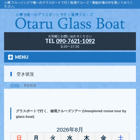
小樽 クルージングで唯一のグラスボートで行く秘境クルーズ！乗船中海の中を覗いてみてく
ださい。
お気軽にお問い合わせください
TEL
090-7621-1092
8:30～17:30
MENU
空き状況
HOME
»
空き状況
グラスボートで行く、秘境クルーズツアー (Unexplored cruise tour by
glass boat)
2026年8月
日
月
火
水
木
金
土