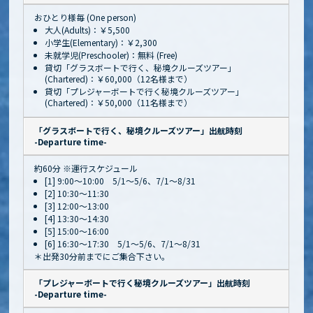
おひとり様毎 (One person)
大人(Adults)：￥5,500
小学生(Elementary)：￥2,300
未就学児(Preschooler)：無料 (Free)
貸切「グラスボートで行く、秘境クルーズツアー」
(Chartered)：￥60,000（12名様まで）
貸切「プレジャーボートで行く秘境クルーズツアー」
(Chartered)：￥50,000（11名様まで）
「グラスボートで行く、秘境クルーズツアー」出航時刻
-Departure time-
約60分 ※運行スケジュール
[1] 9:00～10:00 5/1～5/6、7/1～8/31
[2] 10:30～11:30
[3] 12:00～13:00
[4] 13:30～14:30
[5] 15:00～16:00
[6] 16:30～17:30 5/1～5/6、7/1～8/31
＊出発30分前までにご集合下さい。
「プレジャーボートで行く秘境クルーズツアー」出航時刻
-Departure time-