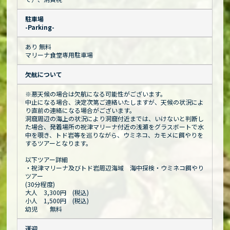
駐車場
-Parking-
あり 無料
マリーナ食堂専用駐車場
欠航について
※悪天候の場合は欠航になる可能性がございます。
中止になる場合、決定次第ご連絡いたしますが、天候の状況によ
り直前の連絡になる場合がございます。
洞窟周辺の海上の状況により洞窟付近までは、いけないと判断し
た場合、発着場所の祝津マリーナ付近の浅瀬をグラスボートで水
中を覗き、トド岩等を巡りながら、ウミネコ、カモメに餌やりを
するツアーとなります。
以下ツアー詳細
・祝津マリーナ及びトド岩周辺海域 海中探検・ウミネコ餌やり
ツアー
(30分程度)
大人 3,300円 (税込)
小人 1,500円 (税込)
幼児 無料
送迎