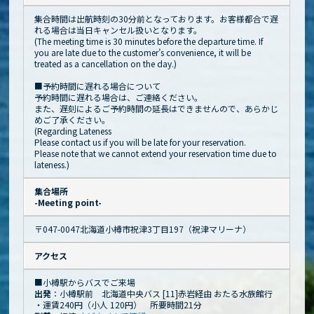
集合時間は出航時刻の30分前となっております。お客様都合で遅
れる場合は当日キャンセル扱いとなります。
(The meeting time is 30 minutes before the departure time. If
you are late due to the customer’s convenience, it will be
treated as a cancellation on the day.)
■予約時間に遅れる場合について
予約時間に遅れる場合は、ご連絡ください。
また、遅刻によるご予約時間の延長はできませんので、あらかじ
めご了承ください。
(Regarding Lateness
Please contact us if you will be late for your reservation.
Please note that we cannot extend your reservation time due to
lateness.)
集合場所
-Meeting point-
〒047-0047北海道小樽市祝津3丁目197（祝津マリーナ）
アクセス
■小樽駅からバスでご来場
出発
：小樽駅前 北海道中央バス [11]赤岩経由 おたる水族館行
・運賃240円（小人 120円） 所要時間21分