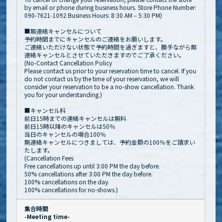
by email or phone during business hours. Store Phone Number:
090-7621-1092 Business Hours: 8:30 AM – 5:30 PM)
■無連絡キャンセルについて
予約時間までにキャンセルのご連絡をお願いします。
ご連絡いただけない状態で予約時間を過ぎますと、勝手ながら無
連絡キャンセルとさせていただきますのでご了承ください。
(No-Contact Cancellation Policy
Please contact us prior to your reservation time to cancel. If you
do not contact us by the time of your reservation, we will
consider your reservation to be a no-show cancellation. Thank
you for your understanding.)
■キャンセル料
前日15時までの連絡キャンセルは無料
前日15時以降のキャンセルは50％
当日のキャンセルの場合100％
無連絡キャンセルにつきましては、予約金額の100％をご請求い
たします。
(Cancellation Fees
Free cancellations up until 3:00 PM the day before.
50% cancellations after 3:00 PM the day before.
100% cancellations on the day.
100% cancellations for no-shows.)
集合時間
-Meeting time-