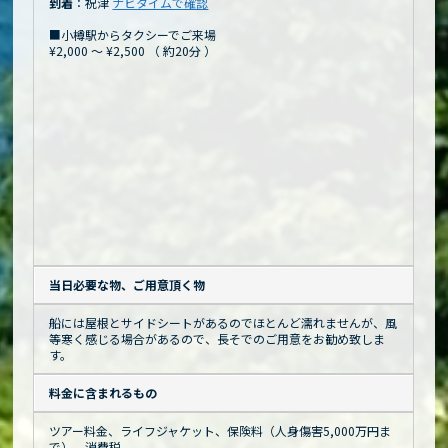
到着
：祝津
ナビタイムで確認
■小樽駅からタクシーでご来場
¥2,000 ～ ¥2,500
（
約20分
）
当日必要な物、ご用意頂く物
船には屋根とサイドシートがあるのでほとんど濡れませんが、風
等寒く感じる場合があるので、長そでのご用意をお勧め致しま
す。
料金に含まれるもの
ツアー料金、ライフジャケット、保険料（人身傷害5,000万円ま
で）、消費税