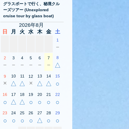
グラスボートで行く、秘境クル
ーズツアー (Unexplored
cruise tour by glass boat)
2026年8月
日
月
火
水
木
金
土
1
－
8
2
3
4
5
6
7
－
－
－
－
－
－
△
10
11
13
14
15
9
12
×
×
△
△
△
△
○
16
17
18
19
20
21
22
○
△
△
○
○
○
○
23
24
25
26
27
28
29
○
○
○
○
△
○
○