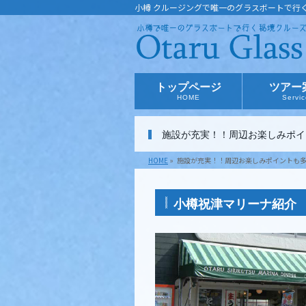
小樽 クルージングで唯一のグラスボートで行
トップページ
ツアー
HOME
Servi
施設が充実！！周辺お楽しみポイ
HOME
»
施設が充実！！周辺お楽しみポイントも
小樽祝津マリーナ紹介