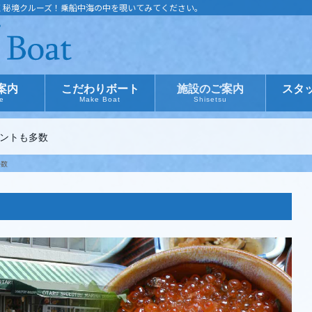
く秘境クルーズ！乗船中海の中を覗いてみてください。
案内
こだわりボート
施設のご案内
スタ
ce
Make Boat
Shisetsu
ントも多数
多数