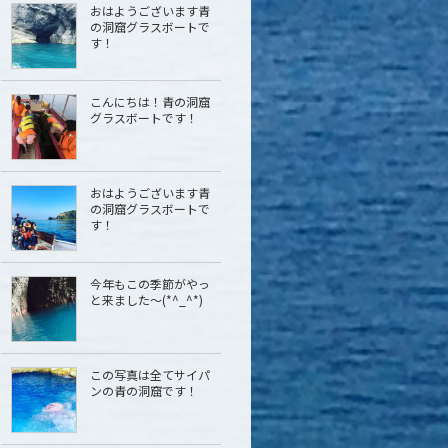
おはようございます青
の洞窟グラスボートで
す！
こんにちは︎！青の洞窟
グラスボートです！
おはようございます青
の洞窟グラスボートで
す！
今年もこの季節がやっ
と来ました〜(*^_^*)
この写真は全てサイパ
ンの青の洞窟です！