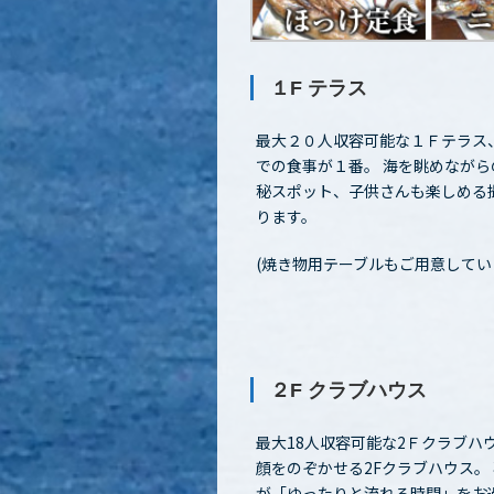
１F テラス
最大２０人収容可能な１Ｆテラス
での食事が１番。 海を眺めなが
秘スポット、子供さんも楽しめる
ります。
(焼き物用テーブルもご用意してい
２F クラブハウス
最大18人収容可能な2Ｆクラブハウ
顔をのぞかせる2Fクラブハウス。
が「ゆったりと流れる時間」をお