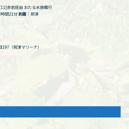
11]赤岩経由 おたる水族館行
要時間21分
到着
：祝津
丁目197（祝津マリーナ）