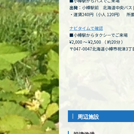
■小樽駅からバスでご来場
出発
：小樽駅前 北海道中央バス [
・運賃240円（小人 120円） 所
ナビタイムで確認
■小樽駅からタクシーでご来場
¥2,000 ～ ¥2,500
（
約20分
）
〒047-0047北海道小樽市祝津3
周辺施設