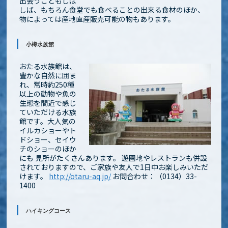
出会うこともしば
しば、もちろん食堂でも食べることの出来る食材のほか、
物によっては産地直産販売可能の物もあります。
小樽水族館
おたる水族館は、
豊かな自然に囲ま
れ、常時約250種
以上の動物や魚の
生態を間近で感じ
ていただける水族
館です。大人気の
イルカショーやト
ドショー、セイウ
チのショーのほか
にも 見所がたくさんあります。 遊園地やレストランも併設
されておりますので、ご家族や友人で1日中お楽しみいただ
けます。
http://otaru-aq.jp/
お問合わせ：（0134）33-
1400
ハイキングコース