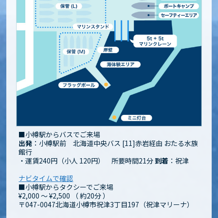
■小樽駅からバスでご来場
出発
：小樽駅前 北海道中央バス [11]赤岩経由 おたる水族
館行
・運賃240円（小人 120円） 所要時間21分
到着
：祝津
ナビタイムで確認
■小樽駅からタクシーでご来場
¥2,000 ～ ¥2,500
（
約20分
）
〒047-0047北海道小樽市祝津3丁目197（祝津マリーナ）