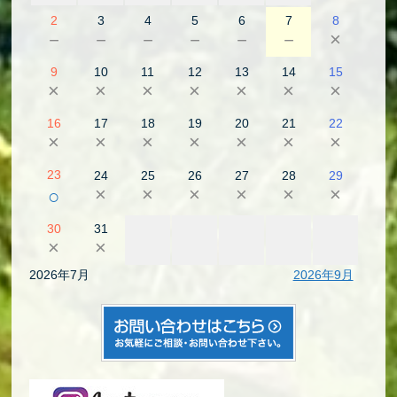
2
3
4
5
6
7
8
－
－
－
－
－
－
×
9
10
11
12
13
14
15
×
×
×
×
×
×
×
16
17
18
19
20
21
22
×
×
×
×
×
×
×
23
24
25
26
27
28
29
×
×
×
×
×
×
○
30
31
×
×
2026年7月
2026年9月