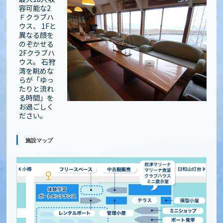
容可能な2
Ｆクラブハ
ウス、 1Fと
異なる顔を
のぞかせる
2Fクラブハ
ウス。 石狩
湾を眺めな
らが「ゆっ
たりと流れ
る時間」を
お過ごしく
ださい。
施設マップ