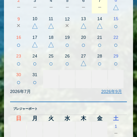
2
3
4
5
6
7
－
－
－
－
－
－
△
10
11
13
14
15
9
12
×
×
△
△
△
△
○
16
17
18
19
20
21
22
○
△
△
○
○
○
○
23
24
25
26
27
28
29
○
○
○
○
△
○
○
30
31
○
○
2026年7月
2026年9月
プレジャーボート
日
月
火
水
木
金
土
1
－