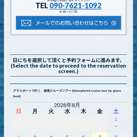
TEL
090-7621-1092
8:30～17:30
日にちを選択して頂くと予約フォームに進みます。
(Select the date to proceed to the reservation
screen.)
グラスボートで行く、秘境クルーズツアー (Unexplored cruise tour by glass
boat)
2026年8月
日
月
火
水
木
金
土
1
－
8