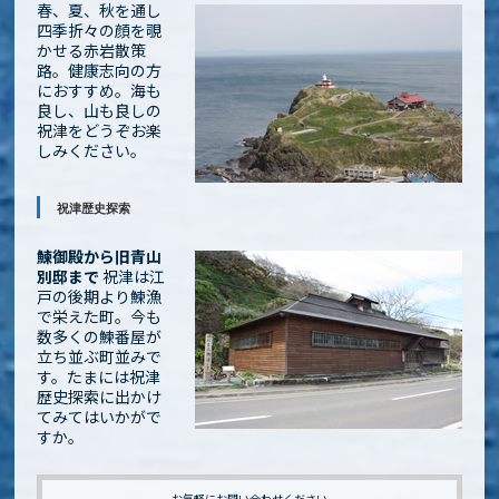
春、夏、秋を通し
四季折々の顔を覗
かせる赤岩散策
路。健康志向の方
におすすめ。海も
良し、山も良しの
祝津をどうぞお楽
しみください。
祝津歴史探索
鰊御殿から旧青山
別邸まで
祝津は江
戸の後期より鰊漁
で栄えた町。今も
数多くの鰊番屋が
立ち並ぶ町並みで
す。たまには祝津
歴史探索に出かけ
てみてはいかがで
すか。
お気軽にお問い合わせください