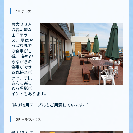
１F テラス
最大２０人
収容可能な
１Ｆテラ
ス、 夏はや
っぱり外で
の食事が１
番。 海を眺
めながらの
食事ができ
る丸秘スポ
ット、子供
さんも楽し
める撮影ポ
イントもあります。
(焼き物用テーブルもご用意しています。)
２F クラブハウス
最大18人収