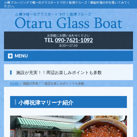
小樽 クルージングで唯一のグラスボートで行く秘境クルーズ！乗船中海の中を覗いてみてく
ださい。
お気軽にお問い合わせください
TEL
090-7621-1092
8:30～17:30
MENU
施設が充実！！周辺お楽しみポイントも多数
HOME
»
施設が充実！！周辺お楽しみポイントも多数
小樽祝津マリーナ紹介