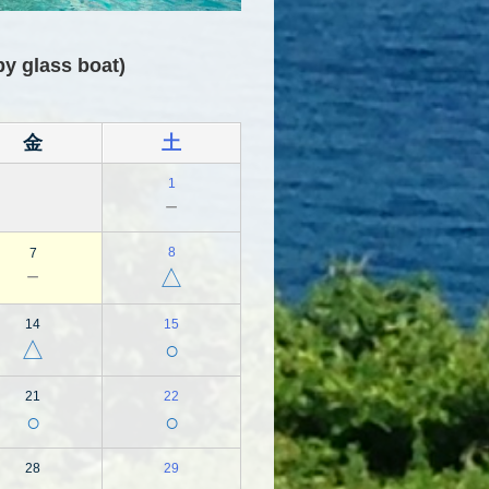
lass boat)
金
土
1
－
8
7
－
△
14
15
△
○
21
22
○
○
28
29