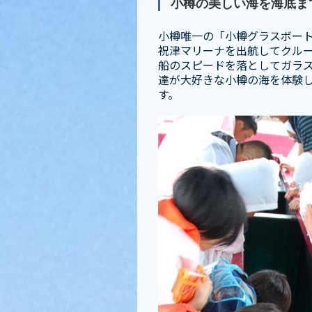
小樽の美しい海を海底ま
小樽唯一の「小樽グラスボー
祝津マリーナを出航してクルー
船のスピードを落としてガラス
達が大好きな小樽の海を体験
す。