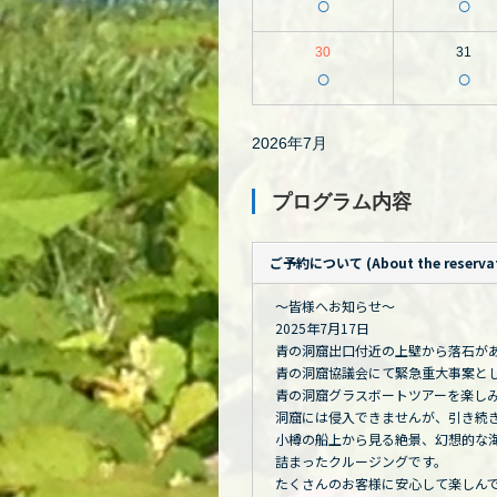
○
○
30
31
○
○
2026年7月
プログラム内容
ご予約について (About the reservat
～皆様へお知らせ～
2025年7月17日
青の洞窟出口付近の上壁から落石が
青の洞窟協議会にて緊急重大事案と
青の洞窟グラスボートツアーを楽し
洞窟には侵入できませんが、引き続
小樽の船上から見る絶景、幻想的な
詰まったクルージングです。
たくさんのお客様に安心して楽しん