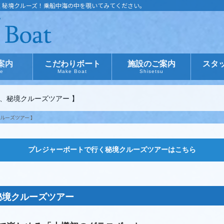
く秘境クルーズ！乗船中海の中を覗いてみてください。
案内
こだわりボート
施設のご案内
スタ
ce
Make Boat
Shisetsu
、秘境クルーズツアー 】
ルーズツアー 】
プレジャーボートで行く秘境クルーズツアーはこちら
秘境クルーズツアー