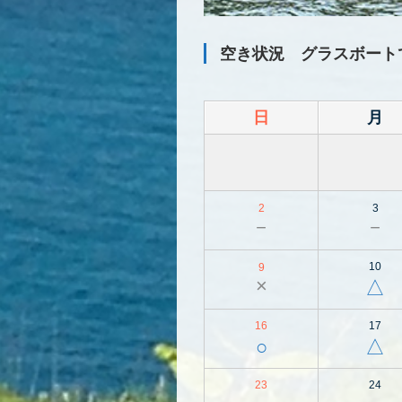
空き状況 グラスボートで行く、秘
日
月
2
3
－
－
10
9
×
△
16
17
○
△
23
24