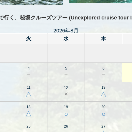
境クルーズツアー (Unexplored cruise tour by g
2026年8月
火
水
木
4
5
6
－
－
－
11
13
12
×
△
△
18
19
20
△
○
○
25
26
27