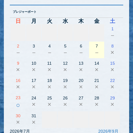
プレジャーボート
日
月
火
水
木
金
土
1
－
2
3
4
5
6
7
8
－
－
－
－
－
－
×
9
10
11
12
13
14
15
×
×
×
×
×
×
×
16
17
18
19
20
21
22
×
×
×
×
×
×
×
23
24
25
26
27
28
29
×
×
×
×
×
×
○
30
31
×
×
2026年7月
2026年9月