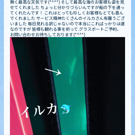
無く最高な天気です(*^^*) そして最高な海のお客様も姿を見
せてくれました️️ ちょっと分かりづらいんですが船の下を通っ
てくれたんです！ これはとっても珍しくお客様もとても喜ん
でくれました サービス精神たくさんのイルカさん有難うござ
いました️ 毎日見れる訳じゃないので本当にこればっかりは運
なのですが 皆様も観れる事を祈って.グラスボートご予約、
お問い合わせお待ちしております(*^^*)️