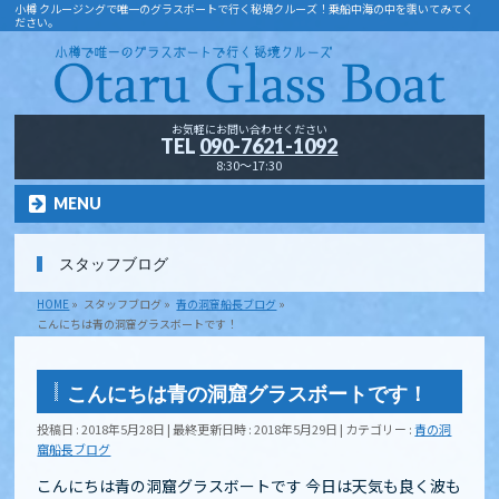
小樽 クルージングで唯一のグラスボートで行く秘境クルーズ！乗船中海の中を覗いてみてく
ださい。
お気軽にお問い合わせください
TEL
090-7621-1092
8:30～17:30
MENU
スタッフブログ
HOME
»
スタッフブログ
»
青の洞窟船長ブログ
»
こんにちは青の洞窟グラスボートです！
こんにちは青の洞窟グラスボートです！
投稿日 : 2018年5月28日
最終更新日時 : 2018年5月29日
カテゴリー :
青の洞
窟船長ブログ
こんにちは青の洞窟グラスボートです 今日は天気も良く波も