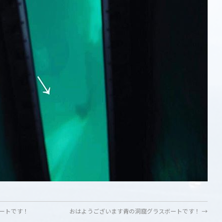
ートです！
おはようございます青の洞窟グラスボートです！
→