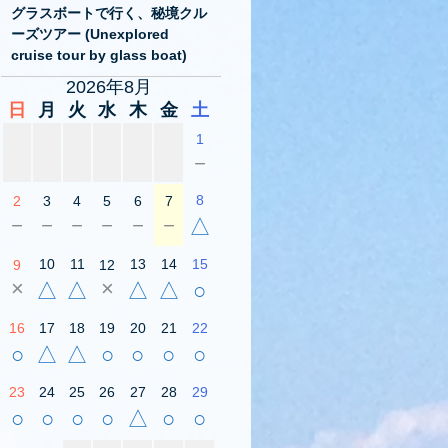
グラスボートで行く、秘境クル
ーズツアー (Unexplored
cruise tour by glass boat)
2026年8月
日
月
火
水
木
金
土
1
－
8
2
3
4
5
6
7
－
－
－
－
－
－
△
10
11
13
14
15
9
12
×
×
△
△
△
△
○
16
17
18
19
20
21
22
○
△
△
○
○
○
○
23
24
25
26
27
28
29
○
○
○
○
△
○
○