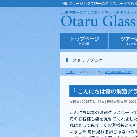
小樽 クルージングで唯一のグラスボートで行
トップページ
ツアー
HOME
Servi
スタッフブログ
HOME
»
スタッフブログ
»
青の洞窟船長ブログ
»
こんにちは青の洞窟グ
投稿日 : 2018年5月28日
最終更新日時 : 201
こんにちは青の洞窟グラスボートです
海のお客様も姿を見せてくれました️
れはとっても珍しくお客様もとても
いました️ 毎日見れる訳じゃない