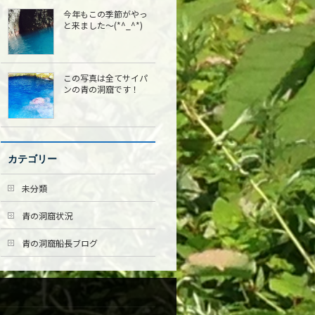
今年もこの季節がやっ
と来ました〜(*^_^*)
この写真は全てサイパ
ンの青の洞窟です！
カテゴリー
未分類
青の洞窟状況
青の洞窟船長ブログ