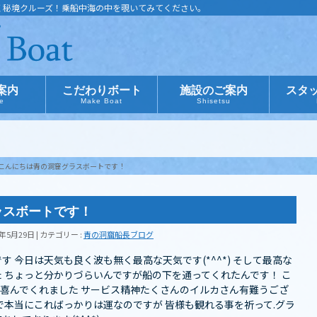
く秘境クルーズ！乗船中海の中を覗いてみてください。
案内
こだわりボート
施設のご案内
スタ
ce
Make Boat
Shisetsu
こんにちは青の洞窟グラスボートです！
ラスボートです！
8年5月29日
カテゴリー :
青の洞窟船長ブログ
 今日は天気も良く波も無く最高な天気です(*^^*) そして最高な
️ ちょっと分かりづらいんですが船の下を通ってくれたんです！ こ
喜んでくれました サービス精神たくさんのイルカさん有難うござ
ので本当にこればっかりは運なのですが 皆様も観れる事を祈って.グラ