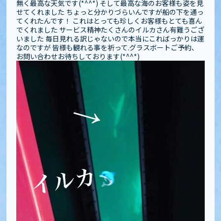
無く最高な天気です(*^^*) そして最高な海のお客様も姿を見
せてくれました️️ ちょっと分かりづらいんですが船の下を通っ
てくれたんです！ これはとっても珍しくお客様もとても喜ん
でくれました サービス精神たくさんのイルカさん有難うござ
いました️ 毎日見れる訳じゃないので本当にこればっかりは運
なのですが 皆様も観れる事を祈って.グラスボートご予約、
お問い合わせお待ちしております(*^^*)️