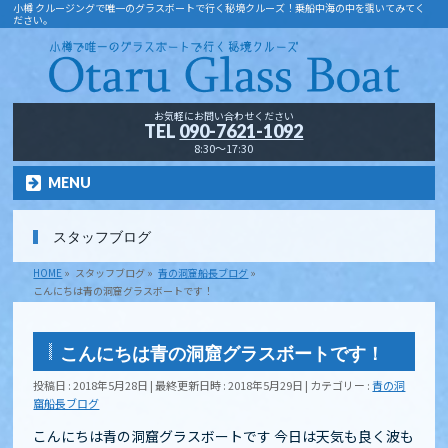
小樽 クルージングで唯一のグラスボートで行く秘境クルーズ！乗船中海の中を覗いてみてく
ださい。
お気軽にお問い合わせください
TEL
090-7621-1092
8:30～17:30
MENU
スタッフブログ
HOME
»
スタッフブログ
»
青の洞窟船長ブログ
»
こんにちは青の洞窟グラスボートです！
こんにちは青の洞窟グラスボートです！
投稿日 : 2018年5月28日
最終更新日時 : 2018年5月29日
カテゴリー :
青の洞
窟船長ブログ
こんにちは青の洞窟グラスボートです 今日は天気も良く波も