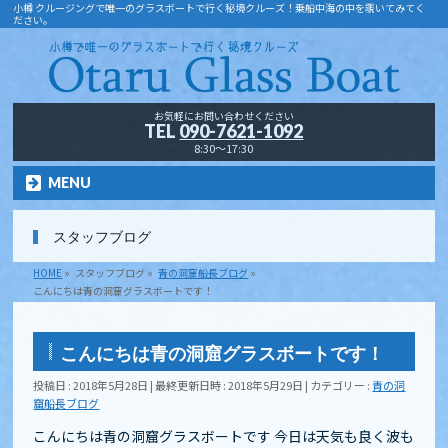
小樽 クルージングで唯一のグラスボートで行く秘境クルーズ！乗船中海の中を覗いてみてく
ださい。
お気軽にお問い合わせください
TEL
090-7621-1092
8:30～17:30
MENU
スタッフブログ
HOME
»
スタッフブログ
»
青の洞窟船長ブログ
»
こんにちは青の洞窟グラスボートです！
こんにちは青の洞窟グラスボートです！
投稿日 : 2018年5月28日
最終更新日時 : 2018年5月29日
カテゴリー :
青の洞
窟船長ブログ
こんにちは青の洞窟グラスボートです 今日は天気も良く波も