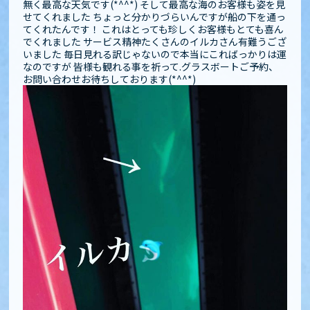
無く最高な天気です(*^^*) そして最高な海のお客様も姿を見
せてくれました️️ ちょっと分かりづらいんですが船の下を通っ
てくれたんです！ これはとっても珍しくお客様もとても喜ん
でくれました サービス精神たくさんのイルカさん有難うござ
いました️ 毎日見れる訳じゃないので本当にこればっかりは運
なのですが 皆様も観れる事を祈って.グラスボートご予約、
お問い合わせお待ちしております(*^^*)️