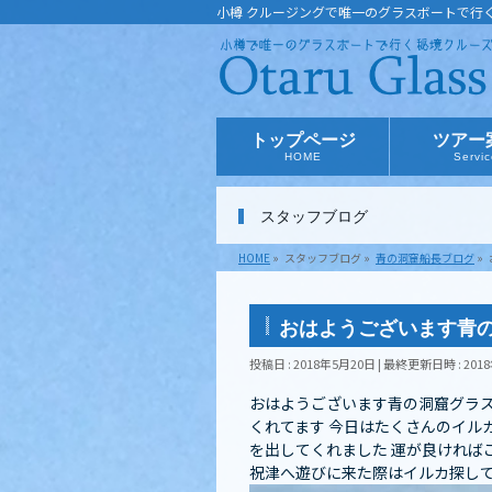
小樽 クルージングで唯一のグラスボートで行
トップページ
ツアー
HOME
Servi
スタッフブログ
HOME
»
スタッフブログ
»
青の洞窟船長ブログ
»
おはようございます青
投稿日 : 2018年5月20日
最終更新日時 : 201
おはようございます青の洞窟グラス
くれてます 今日はたくさんのイルカ
を出してくれました 運が良ければ
祝津へ遊びに来た際はイルカ探してみて