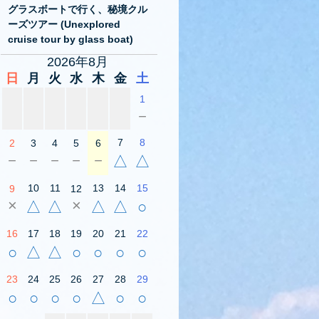
グラスボートで行く、秘境クル
ーズツアー (Unexplored
cruise tour by glass boat)
2026年8月
日
月
火
水
木
金
土
1
－
7
8
2
3
4
5
6
－
－
－
－
－
△
△
10
11
13
14
15
9
12
×
×
△
△
△
△
○
16
17
18
19
20
21
22
○
△
△
○
○
○
○
23
24
25
26
27
28
29
○
○
○
○
△
○
○