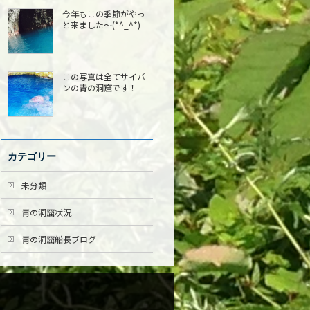
今年もこの季節がやっ
と来ました〜(*^_^*)
この写真は全てサイパ
ンの青の洞窟です！
カテゴリー
未分類
青の洞窟状況
青の洞窟船長ブログ