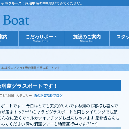
く秘境クルーズ！乗船中海の中を覗いてみてください。
案内
こだわりボート
施設のご案内
スタ
ce
Make Boat
Shisetsu
おはようございます青の洞窟グラスボートです！
の洞窟グラスボートです！
8年5月29日
カテゴリー :
青の洞窟船長ブログ
ボートです！ 今日はとても天気がいいですね️海のお客様も喜んで
が居ますっ(*^^*)ちょうどグラスボートと同じタイミングでも顔
こんなに近くでイルカウォッチングも出来ちゃいます 是非皆さんも
ください️️ 青の洞窟ツアーも絶賛運行中です(*^^*)