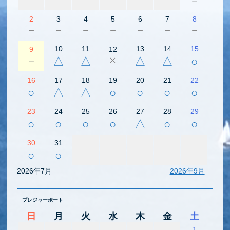
－
2
3
4
5
6
7
8
－
－
－
－
－
－
－
10
11
13
14
15
9
12
－
×
△
△
△
△
○
16
17
18
19
20
21
22
○
△
△
○
○
○
○
23
24
25
26
27
28
29
○
○
○
○
△
○
○
30
31
○
○
2026年7月
2026年9月
プレジャーボート
日
月
火
水
木
金
土
1