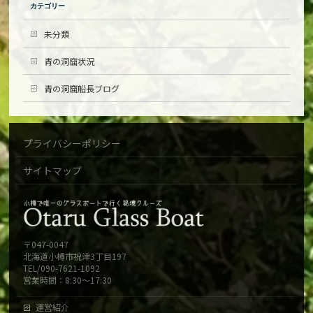
カテゴリー
未分類
青の洞窟状況
青の洞窟船長ブログ
プライバシーポリシー
サイトマップ
〒047-0047
北海道小樽市祝津3丁目197
TEL/090-7621-1092
営業時間：8:30～17:30
運営紹介