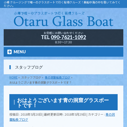
小樽 クルージングで唯一のグラスボートで行く秘境クルーズ！乗船中海の中を覗いてみてく
ださい。
お気軽にお問い合わせください
TEL
090-7621-1092
8:30～17:30
MENU
スタッフブログ
HOME
»
スタッフブログ
»
青の洞窟船長ブログ
»
おはようございます青の洞窟グラスボートです！
おはようございます青の洞窟グラスボー
トです！
投稿日 : 2018年5月20日
最終更新日時 : 2018年5月29日
カテゴリー :
青の洞
窟船長ブログ