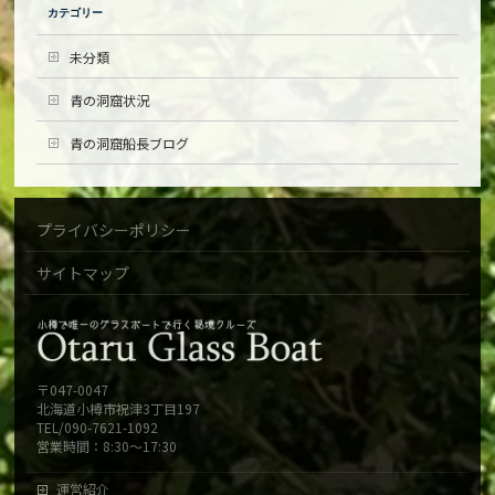
カテゴリー
未分類
青の洞窟状況
青の洞窟船長ブログ
プライバシーポリシー
サイトマップ
〒047-0047
北海道小樽市祝津3丁目197
TEL/090-7621-1092
営業時間：8:30～17:30
運営紹介