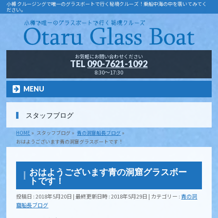
小樽 クルージングで唯一のグラスボートで行く秘境クルーズ！乗船中海の中を覗いてみてく
ださい。
お気軽にお問い合わせください
TEL
090-7621-1092
8:30～17:30
MENU
スタッフブログ
HOME
»
スタッフブログ
»
青の洞窟船長ブログ
»
おはようございます青の洞窟グラスボートです！
おはようございます青の洞窟グラスボー
トです！
投稿日 : 2018年5月20日
最終更新日時 : 2018年5月29日
カテゴリー :
青の洞
窟船長ブログ