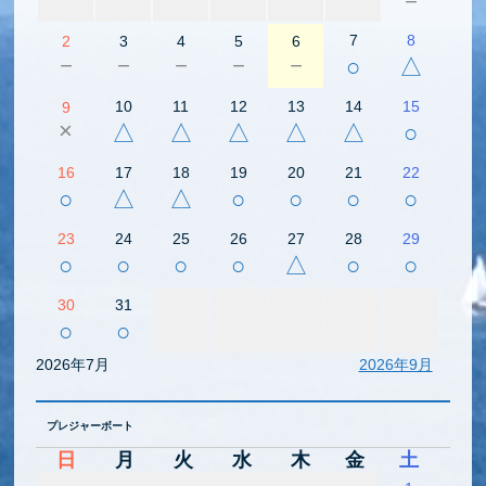
－
7
8
2
3
4
5
6
－
－
－
－
－
○
△
10
11
12
13
14
15
9
×
△
△
△
△
△
○
16
17
18
19
20
21
22
○
△
△
○
○
○
○
23
24
25
26
27
28
29
○
○
○
○
△
○
○
30
31
○
○
2026年7月
2026年9月
プレジャーボート
日
月
火
水
木
金
土