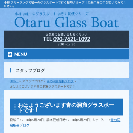
小樽 クルージングで唯一のグラスボートで行く秘境クルーズ！乗船中海の中を覗いてみてく
ださい。
お気軽にお問い合わせください
TEL
090-7621-1092
8:30～17:30
MENU
スタッフブログ
HOME
»
スタッフブログ
»
青の洞窟船長ブログ
»
おはようございます青の洞窟グラスボートです！
おはようございます青の洞窟グラスボー
トです！
投稿日 : 2018年5月20日
最終更新日時 : 2018年5月29日
カテゴリー :
青の洞
窟船長ブログ