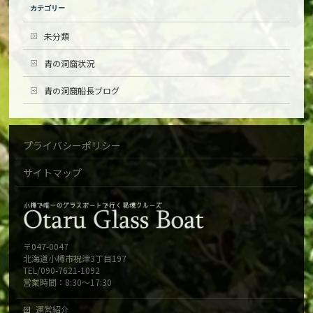
カテゴリー
未分類
青の洞窟状況
青の洞窟船長ブログ
プライバシーポリシー
サイトマップ
〒047-0047
北海道小樽市祝津3丁目197
TEL/090-7621-1092
営業時間：8:30～17:30
運営紹介