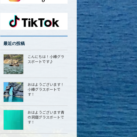
最近の投稿
こんにちは！小樽グラ
スボートです♪
おはようございます！
小樽グラスボートで
す！
おはようございます青
の洞窟グラスボートで
す！