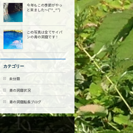
今年もこの季節がやっ
と来ました〜(*^_^*)
この写真は全てサイパ
ンの青の洞窟です！
カテゴリー
未分類
青の洞窟状況
青の洞窟船長ブログ