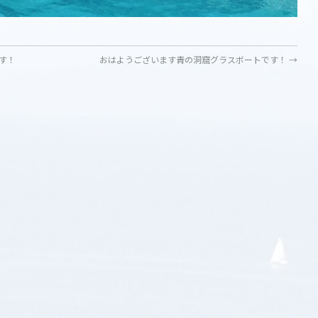
す！
おはようございます青の洞窟グラスボートです！
→