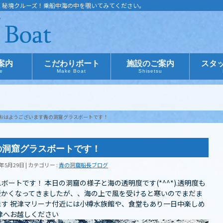
く秘境クルーズ！乗船中海の中を覗いてみてください。
案内
こだわりボート
施設のご案内
スタ
ce
Make Boat
Shisetsu
おはようございます青の洞窟グラスボートです！
の洞窟グラスボートです！
8年5月29日
カテゴリー :
青の洞窟船長ブログ
ートです！ 本日の洞窟の様子と海の透明度です(*^^*).透明度も
つ暖かくなってきましたが、、海の上で風を受けると寒いのでまだま
す 祝津マリーナ付近には小樽水族館や、食堂もあり一日中楽しめ
津へお越しください