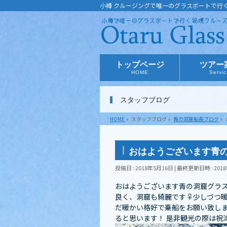
小樽 クルージングで唯一のグラスボートで行
トップページ
ツアー
HOME
Servi
スタッフブログ
HOME
»
スタッフブログ
»
青の洞窟船長ブログ
»
おはようございます青
投稿日 : 2018年5月16日
最終更新日時 : 201
おはようございます青の洞窟グラスボ
良く、洞窟も綺麗です‍♀️少しづ
だ暖かい格好で乗船をお願い致しま
ると思います！ 是非観光の際は祝