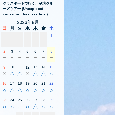
グラスボートで行く、秘境クル
ーズツアー (Unexplored
cruise tour by glass boat)
2026年8月
日
月
火
水
木
金
土
1
－
2
3
4
5
6
7
8
－
－
－
－
－
－
－
10
11
13
14
15
9
12
×
×
△
△
△
△
○
16
17
18
19
20
21
22
○
△
△
○
○
○
○
23
24
25
26
27
28
29
○
○
○
○
△
○
○