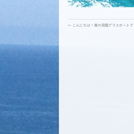
←
こんにちは︎！青の洞窟グラスボートで