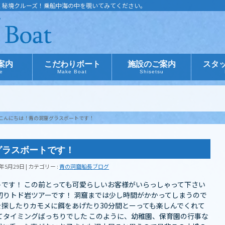
く秘境クルーズ！乗船中海の中を覗いてみてください。
案内
こだわりボート
施設のご案内
スタ
ce
Make Boat
Shisetsu
こんにちは︎！青の洞窟グラスボートです！
グラスボートです！
8年5月29日
カテゴリー :
青の洞窟船長ブログ
トです！ この前とっても可愛らしいお客様がいらっしゃって下さい
切りトド岩ツアーです！ 洞窟までは少し時間がかかってしまうので
探したりカモメに餌をあげたり30分間とーっても楽しんでくれて
居てタイミングばっちりでした このように、幼稚園、保育園の行事な