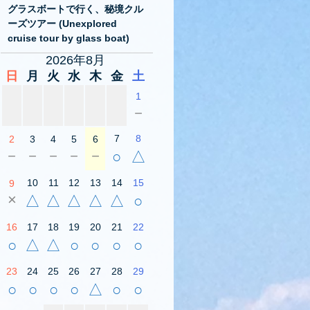
グラスボートで行く、秘境クル
ーズツアー (Unexplored
cruise tour by glass boat)
2026年8月
日
月
火
水
木
金
土
1
－
7
8
2
3
4
5
6
－
－
－
－
－
○
△
10
11
12
13
14
15
9
×
△
△
△
△
△
○
16
17
18
19
20
21
22
○
△
△
○
○
○
○
23
24
25
26
27
28
29
○
○
○
○
△
○
○