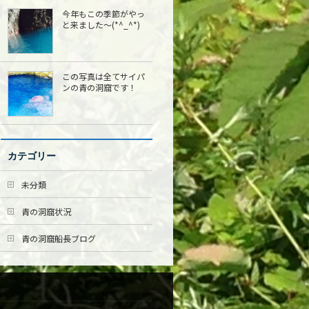
今年もこの季節がやっ
と来ました〜(*^_^*)
この写真は全てサイパ
ンの青の洞窟です！
カテゴリー
未分類
青の洞窟状況
青の洞窟船長ブログ