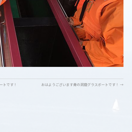
ートです！
おはようございます青の洞窟グラスボートです！
→