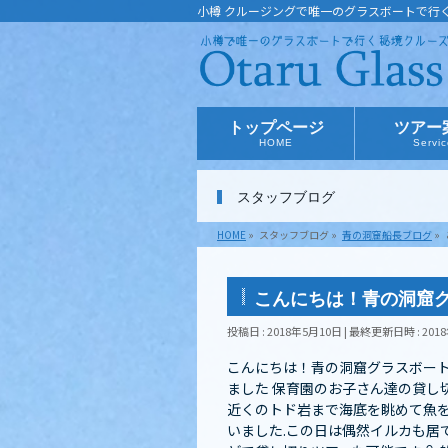
小樽 クルージングで唯一のグラスボートで行
トップページ
ツアー
HOME
Servi
スタッフブログ
HOME
»
スタッフブログ
»
青の洞窟船長ブログ
»
こんにちは︎！青の洞窟
投稿日 : 2018年5月10日
最終更新日時 : 201
こんにちは︎！青の洞窟グラスボー
ました 保育園のお子さん達の貸し
近くのトド岩まで海底を眺めて魚を
いました️.この日は偶然イルカも