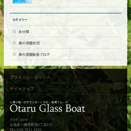
カテゴリー
未分類
青の洞窟状況
青の洞窟船長ブログ
プライバシーポリシー
サイトマップ
〒047-0047
北海道小樽市祝津3丁目197
TEL/090-7621-1092