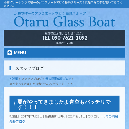
小樽 クルージングで唯一のグラスボートで行く秘境クルーズ！乗船中海の中を覗いてみてく
ださい。
お気軽にお問い合わせください
TEL
090-7621-1092
8:30～17:30
MENU
スタッフブログ
HOME
»
スタッフブログ
»
青の洞窟船長ブログ
»
夏がやってきましたよ青空もバッチリです！！！
夏がやってきましたよ青空もバッチリで
す！！！
投稿日 : 2017年7月22日
最終更新日時 : 2021年9月1日
カテゴリー :
青の洞窟
船長ブログ