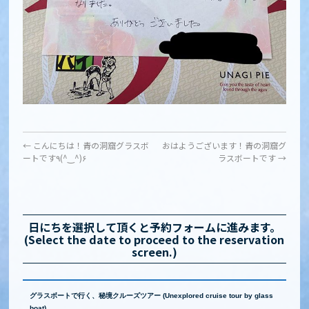
←
こんにちは！青の洞窟グラスボ
おはようございます！青の洞窟グ
ートです٩(^‿^)۶
ラスボートです
→
日にちを選択して頂くと予約フォームに進みます。
(Select the date to proceed to the reservation
screen.)
グラスボートで行く、秘境クルーズツアー (Unexplored cruise tour by glass
boat)