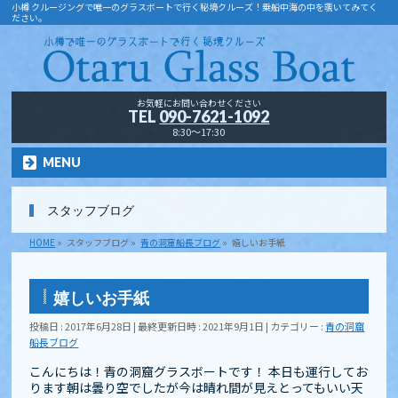
小樽 クルージングで唯一のグラスボートで行く秘境クルーズ！乗船中海の中を覗いてみてく
ださい。
お気軽にお問い合わせください
TEL
090-7621-1092
8:30～17:30
MENU
スタッフブログ
HOME
»
スタッフブログ
»
青の洞窟船長ブログ
»
嬉しいお手紙
嬉しいお手紙
投稿日 : 2017年6月28日
最終更新日時 : 2021年9月1日
カテゴリー :
青の洞窟
船長ブログ
こんにちは！青の洞窟グラスボートです！ 本日も運行してお
ります朝は曇り空でしたが今は晴れ間が見えとってもいい天