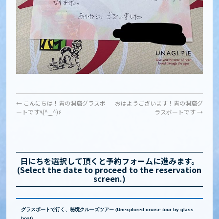
←
こんにちは！青の洞窟グラスボ
おはようございます！青の洞窟グ
ートです٩(^‿^)۶
ラスボートです
→
日にちを選択して頂くと予約フォームに進みます。
(Select the date to proceed to the reservation
screen.)
グラスボートで行く、秘境クルーズツアー (Unexplored cruise tour by glass
boat)