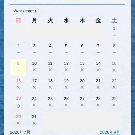
プレジャーボート
日
月
火
水
木
金
土
1
－
2
3
4
5
6
7
8
－
－
－
－
－
－
－
9
10
11
12
13
14
15
－
×
×
×
×
×
×
16
17
18
19
20
21
22
×
×
×
×
×
×
×
23
24
25
26
27
28
29
×
×
×
×
×
×
○
30
31
×
×
2026年7月
2026年9月