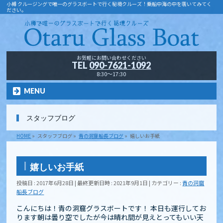
小樽 クルージングで唯一のグラスボートで行く秘境クルーズ！乗船中海の中を覗いてみてく
ださい。
お気軽にお問い合わせください
TEL
090-7621-1092
8:30～17:30
MENU
スタッフブログ
HOME
»
スタッフブログ
»
青の洞窟船長ブログ
»
嬉しいお手紙
嬉しいお手紙
投稿日 : 2017年6月28日
最終更新日時 : 2021年9月1日
カテゴリー :
青の洞窟
船長ブログ
こんにちは！青の洞窟グラスボートです！ 本日も運行してお
ります朝は曇り空でしたが今は晴れ間が見えとってもいい天