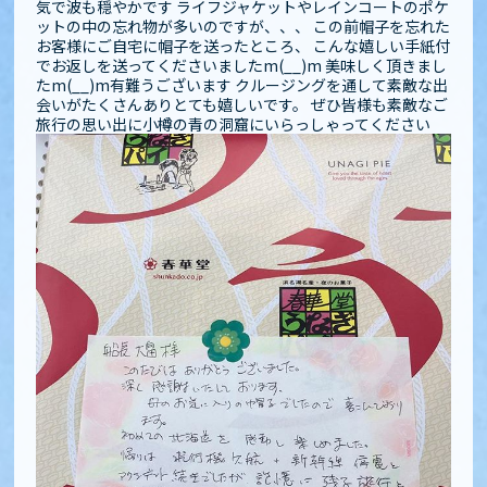
気で波も穏やかです️ ライフジャケットやレインコートのポケ
ットの中の忘れ物が多いのですが、、、 この前帽子を忘れた
お客様にご自宅に帽子を送ったところ、 こんな嬉しい手紙付
でお返しを送ってくださいましたm(__)m 美味しく頂きまし
たm(__)m有難うございます クルージングを通して素敵な出
会いがたくさんありとても嬉しいです️️。 ぜひ皆様も素敵なご
旅行の思い出に小樽の青の洞窟にいらっしゃってください