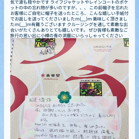
気で波も穏やかです️ ライフジャケットやレインコートのポケ
ットの中の忘れ物が多いのですが、、、 この前帽子を忘れた
お客様にご自宅に帽子を送ったところ、 こんな嬉しい手紙付
でお返しを送ってくださいましたm(__)m 美味しく頂きまし
たm(__)m有難うございます クルージングを通して素敵な出
会いがたくさんありとても嬉しいです️️。 ぜひ皆様も素敵なご
旅行の思い出に小樽の青の洞窟にいらっしゃってください