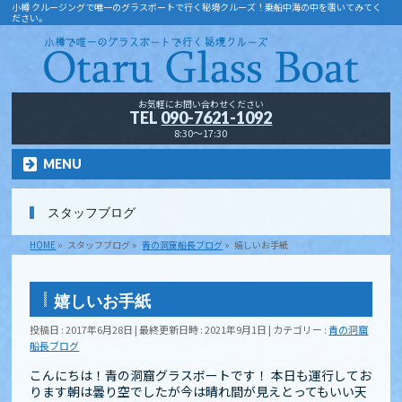
小樽 クルージングで唯一のグラスボートで行く秘境クルーズ！乗船中海の中を覗いてみてく
ださい。
お気軽にお問い合わせください
TEL
090-7621-1092
8:30～17:30
MENU
スタッフブログ
HOME
»
スタッフブログ
»
青の洞窟船長ブログ
»
嬉しいお手紙
嬉しいお手紙
投稿日 : 2017年6月28日
最終更新日時 : 2021年9月1日
カテゴリー :
青の洞窟
船長ブログ
こんにちは！青の洞窟グラスボートです！ 本日も運行してお
ります朝は曇り空でしたが今は晴れ間が見えとってもいい天