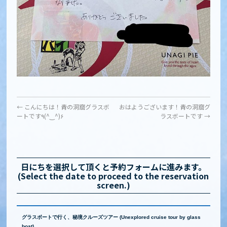
←
こんにちは！青の洞窟グラスボ
おはようございます！青の洞窟グ
ートです٩(^‿^)۶
ラスボートです
→
日にちを選択して頂くと予約フォームに進みます。
(Select the date to proceed to the reservation
screen.)
グラスボートで行く、秘境クルーズツアー (Unexplored cruise tour by glass
boat)