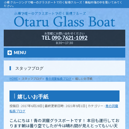
小樽 クルージングで唯一のグラスボートで行く秘境クルーズ！乗船中海の中を覗いてみてく
ださい。
お気軽にお問い合わせください
TEL
090-7621-1092
8:30～17:30
MENU
スタッフブログ
HOME
»
スタッフブログ
»
青の洞窟船長ブログ
»
嬉しいお手紙
嬉しいお手紙
投稿日 : 2017年6月28日
最終更新日時 : 2021年9月1日
カテゴリー :
青の洞窟
船長ブログ
こんにちは！青の洞窟グラスボートです！ 本日も運行してお
ります朝は曇り空でしたが今は晴れ間が見えとってもいい天