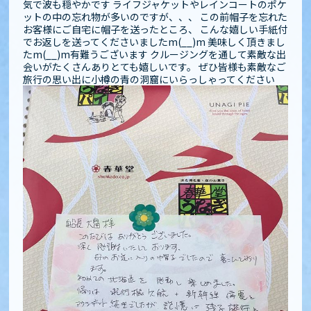
気で波も穏やかです️ ライフジャケットやレインコートのポケ
ットの中の忘れ物が多いのですが、、、 この前帽子を忘れた
お客様にご自宅に帽子を送ったところ、 こんな嬉しい手紙付
でお返しを送ってくださいましたm(__)m 美味しく頂きまし
たm(__)m有難うございます クルージングを通して素敵な出
会いがたくさんありとても嬉しいです️️。 ぜひ皆様も素敵なご
旅行の思い出に小樽の青の洞窟にいらっしゃってください