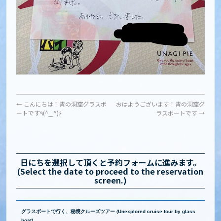
←
こんにちは！青の洞窟グラスボ
おはようございます！青の洞窟グ
ートです٩(^‿^)۶
ラスボートです
→
日にちを選択して頂くと予約フォームに進みます。
(Select the date to proceed to the reservation
screen.)
グラスボートで行く、秘境クルーズツアー (Unexplored cruise tour by glass
boat)