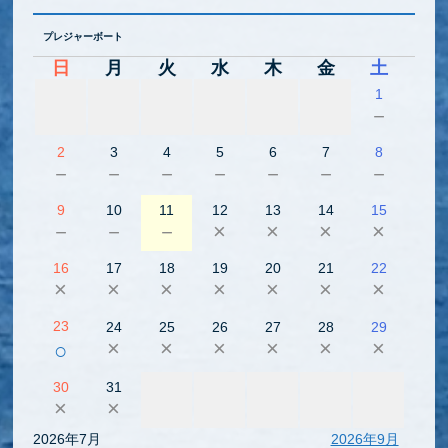
プレジャーボート
日
月
火
水
木
金
土
1
－
2
3
4
5
6
7
8
－
－
－
－
－
－
－
9
10
11
12
13
14
15
－
－
－
×
×
×
×
16
17
18
19
20
21
22
×
×
×
×
×
×
×
23
24
25
26
27
28
29
×
×
×
×
×
×
○
30
31
×
×
2026年7月
2026年9月