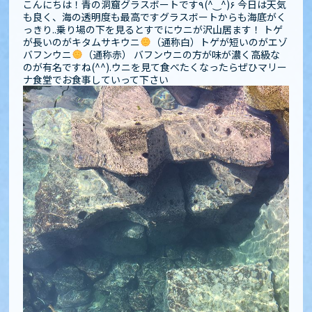
こんにちは！青の洞窟グラスボートです٩(^‿^)۶ 今日は天気
も良く、海の透明度も最高です️グラスボートからも海底がく
っきり..乗り場の下を見るとすでにウニが沢山居ます！ トゲ
が長いのがキタムサキウニ
（通称白）トゲが短いのがエゾ
バフンウニ
（通称赤） バフンウニの方が味が濃く高級な
のが有名ですね(^^).ウニを見て食べたくなったらぜひマリー
ナ食堂でお食事していって下さい️