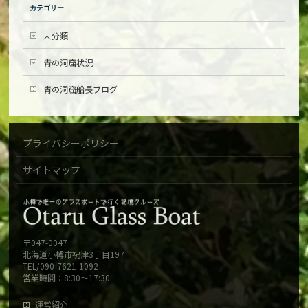
カテゴリー
未分類
青の洞窟状況
青の洞窟船長ブログ
プライバシーポリシー
サイトマップ
〒047-0047
北海道小樽市祝津3丁目197
TEL/090-7621-1092
営業時間：8:30～17:30
運営紹介