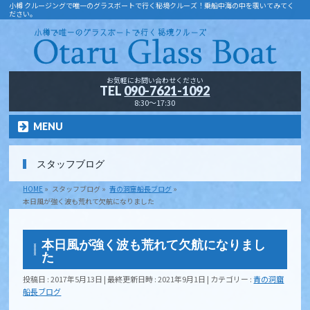
小樽 クルージングで唯一のグラスボートで行く秘境クルーズ！乗船中海の中を覗いてみてく
ださい。
お気軽にお問い合わせください
TEL
090-7621-1092
8:30～17:30
MENU
スタッフブログ
HOME
»
スタッフブログ
»
青の洞窟船長ブログ
»
本日風が強く波も荒れて欠航になりました
本日風が強く波も荒れて欠航になりまし
た
投稿日 : 2017年5月13日
最終更新日時 : 2021年9月1日
カテゴリー :
青の洞窟
船長ブログ