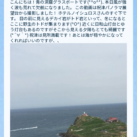
こんにちは！青の洞窟グラスボートです(*^o^*).. 本日風が強
く波も荒れて欠航になりました。 この動画は祝津パノラマ展
望台から撮影しました！ ホテルノイシュロスさんのすぐ下で
す。 目の前に見えるデカイ岩がトド岩といって、冬になると
ここに野生のトドが集まります(^O^) 近くに日和山灯台とゆ
う灯台もあるのですがそこから見える夕陽もとても綺麗です
(*´∀｀*) 祝津は見所満載です！あとは海が穏やかになって
くれればいいのですが、、