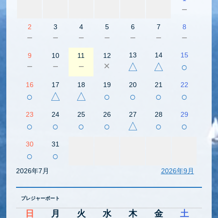
－
2
3
4
5
6
7
8
－
－
－
－
－
－
－
13
14
15
9
10
11
12
－
－
－
×
△
△
○
16
17
18
19
20
21
22
○
△
△
○
○
○
○
23
24
25
26
27
28
29
○
○
○
○
△
○
○
30
31
○
○
2026年7月
2026年9月
プレジャーボート
日
月
火
水
木
金
土