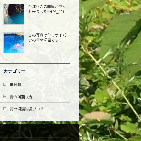
今年もこの季節がやっ
と来ました〜(*^_^*)
この写真は全てサイパ
ンの青の洞窟です！
カテゴリー
未分類
青の洞窟状況
青の洞窟船長ブログ