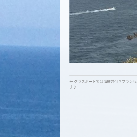
←
グラスボートでは海鮮丼付きプランも
♩♪