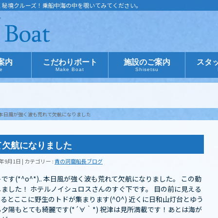
く秘境クルーズ！乗船中海の中を覗いてみてください。
案内
こだわりボート
施設のご案内
スタ
ce
Make Boat
Shisetsu
本日風が強く波も荒れて欠航になりました
て欠航になりました
1年9月1日
カテゴリー :
青の洞窟船長ブログ
(*^o^*).. 本日風が強く波も荒れて欠航になりました。 この動
ました！ ホテルノイシュロスさんのすぐ下です。 目の前に見える
るとここに野生のトドが集まります(^O^) 近くに日和山灯台とゆう
陽もとても綺麗です(*´∀｀*) 祝津は見所満載です！あとは海が