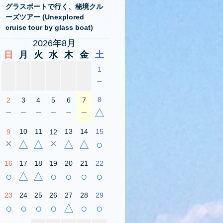
グラスボートで行く、秘境クル
ーズツアー (Unexplored
cruise tour by glass boat)
2026年8月
日
月
火
水
木
金
土
1
－
8
2
3
4
5
6
7
－
－
－
－
－
－
△
10
11
13
14
15
9
12
×
×
△
△
△
△
○
16
17
18
19
20
21
22
○
△
△
○
○
○
○
23
24
25
26
27
28
29
○
○
○
○
△
○
○