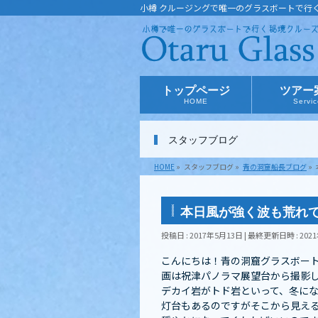
小樽 クルージングで唯一のグラスボートで行
トップページ
ツアー
HOME
Servi
スタッフブログ
HOME
»
スタッフブログ
»
青の洞窟船長ブログ
»
本日風が強く波も荒れ
投稿日 : 2017年5月13日
最終更新日時 : 202
こんにちは！青の洞窟グラスボートです
画は祝津パノラマ展望台から撮影し
デカイ岩がトド岩といって、冬にな
灯台もあるのですがそこから見える夕