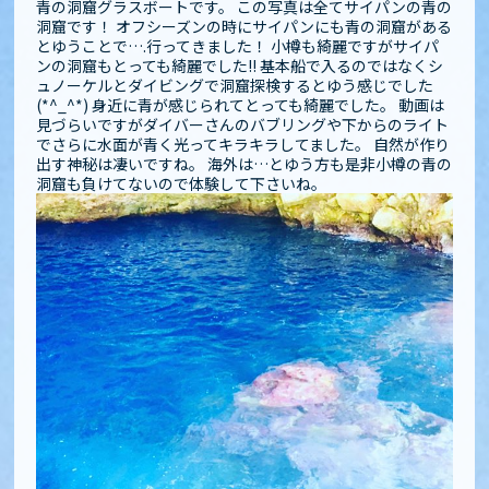
青の洞窟グラスボートです。 この写真は全てサイパンの青の
洞窟です！ オフシーズンの時にサイパンにも青の洞窟がある
とゆうことで….行ってきました️！ 小樽も綺麗ですがサイパ
ンの洞窟もとっても綺麗でした!! 基本船で入るのではなくシ
ュノーケルとダイビングで洞窟探検するとゆう感じでした
(*^_^*) 身近に青が感じられてとっても綺麗でした。 動画は
見づらいですがダイバーさんのバブリングや下からのライト
でさらに水面が青く光ってキラキラしてました。 自然が作り
出す神秘は凄いですね️。 海外は…とゆう方も是非小樽の青の
洞窟も負けてないので体験して下さいね️️。