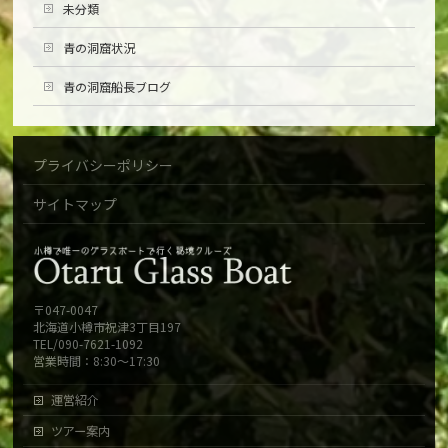
未分類
青の洞窟状況
青の洞窟船長ブログ
プライバシーポリシー
サイトマップ
〒047-0047
北海道小樽市祝津3丁目197
TEL/090-7621-1092
営業時間：8:30～17:30
運営紹介
ツアー案内