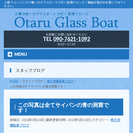
小樽 クルージングで唯一のグラスボートで行く秘境クルーズ！乗船中海の中を覗いてみてく
ださい。
お気軽にお問い合わせください
TEL
090-7621-1092
8:30～17:30
MENU
スタッフブログ
HOME
»
スタッフブログ
»
青の洞窟船長ブログ
»
この写真は全てサイパンの青の洞窟です！
この写真は全てサイパンの青の洞窟で
す！
投稿日 : 2018年4月24日
最終更新日時 : 2018年5月10日
カテゴリー :
青の洞
窟船長ブログ