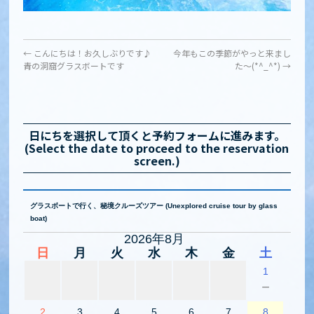
←
こんにちは！お久しぶりです♪
今年もこの季節がやっと来まし
青の洞窟グラスボートです
た〜(*^_^*)
→
日にちを選択して頂くと予約フォームに進みます。
(Select the date to proceed to the reservation
screen.)
グラスボートで行く、秘境クルーズツアー (Unexplored cruise tour by glass
boat)
2026年8月
日
月
火
水
木
金
土
1
－
2
3
4
5
6
7
8