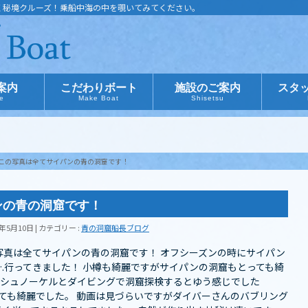
く秘境クルーズ！乗船中海の中を覗いてみてください。
案内
こだわりボート
施設のご案内
スタ
ce
Make Boat
Shisetsu
この写真は全てサイパンの青の洞窟です！
ンの青の洞窟です！
8年5月10日
カテゴリー :
青の洞窟船長ブログ
写真は全てサイパンの青の洞窟です！ オフシーズンの時にサイパン
.行ってきました️！ 小樽も綺麗ですがサイパンの洞窟もとっても綺
なくシュノーケルとダイビングで洞窟探検するとゆう感じでした
てとっても綺麗でした。 動画は見づらいですがダイバーさんのバブリング