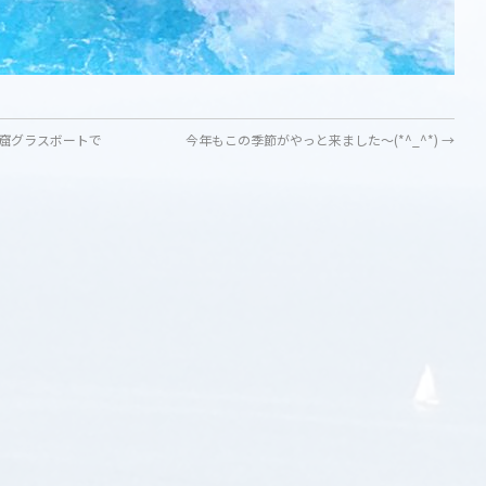
窟グラスボートで
今年もこの季節がやっと来ました〜(*^_^*)
→