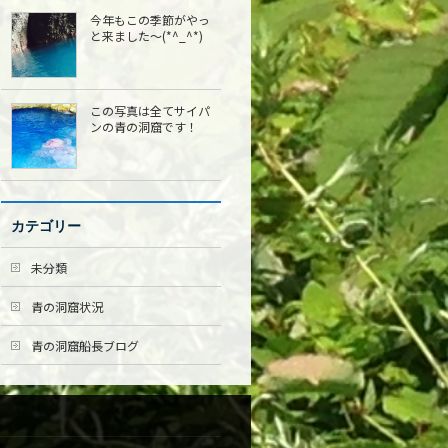
今年もこの季節がやっ
と来ました〜(*^_^*)
この写真は全てサイパ
ンの青の洞窟です！
カテゴリー
未分類
青の洞窟状況
青の洞窟船長ブログ