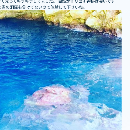
く光ってキラキラしてました。 自然が作り出す神秘は凄いです
の青の洞窟も負けてないので体験して下さいね️️。