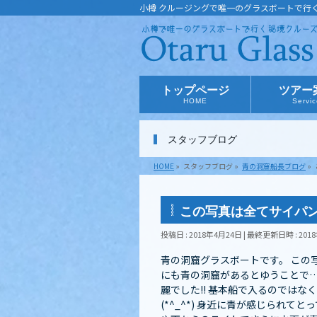
小樽 クルージングで唯一のグラスボートで行
トップページ
ツアー
HOME
Servi
スタッフブログ
HOME
»
スタッフブログ
»
青の洞窟船長ブログ
»
この写真は全てサイパ
投稿日 : 2018年4月24日
最終更新日時 : 201
青の洞窟グラスボートです。 この
にも青の洞窟があるとゆうことで…
麗でした!! 基本船で入るのでは
(*^_^*) 身近に青が感じられ