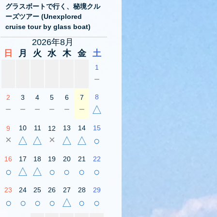
グラスボートで行く、秘境クル
ーズツアー (Unexplored
cruise tour by glass boat)
2026年8月
日
月
火
水
木
金
土
1
－
8
2
3
4
5
6
7
－
－
－
－
－
－
△
10
11
13
14
15
9
12
×
×
△
△
△
△
○
16
17
18
19
20
21
22
○
△
△
○
○
○
○
23
24
25
26
27
28
29
○
○
○
○
△
○
○