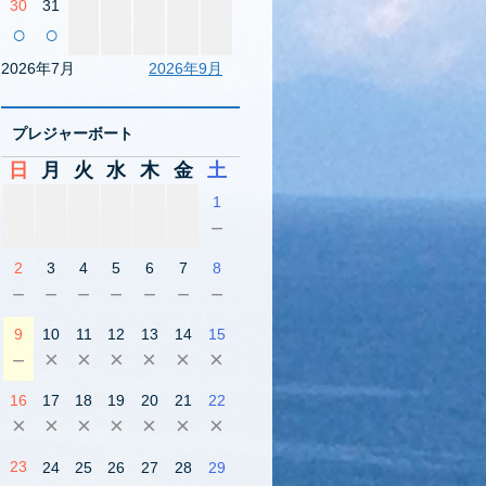
30
31
○
○
2026年7月
2026年9月
プレジャーボート
日
月
火
水
木
金
土
1
－
2
3
4
5
6
7
8
－
－
－
－
－
－
－
9
10
11
12
13
14
15
－
×
×
×
×
×
×
16
17
18
19
20
21
22
×
×
×
×
×
×
×
23
24
25
26
27
28
29