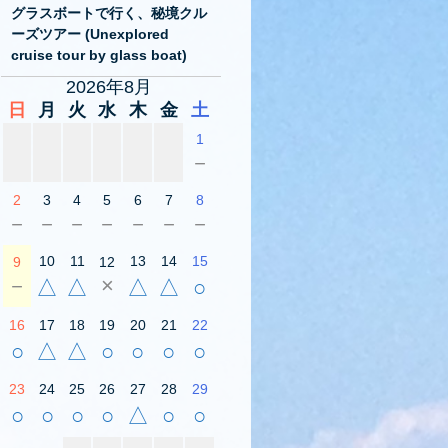
グラスボートで行く、秘境クル
ーズツアー (Unexplored
cruise tour by glass boat)
2026年8月
日
月
火
水
木
金
土
1
－
2
3
4
5
6
7
8
－
－
－
－
－
－
－
10
11
13
14
15
9
12
－
×
△
△
△
△
○
16
17
18
19
20
21
22
○
△
△
○
○
○
○
23
24
25
26
27
28
29
○
○
○
○
△
○
○