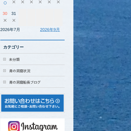
×
×
×
×
×
×
○
30
31
×
×
2026年7月
2026年9月
カテゴリー
未分類
青の洞窟状況
青の洞窟船長ブログ