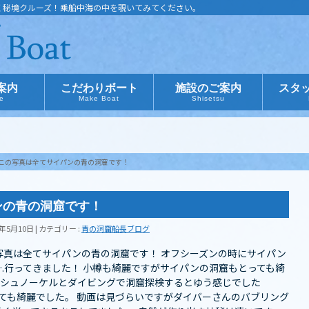
く秘境クルーズ！乗船中海の中を覗いてみてください。
案内
こだわりボート
施設のご案内
スタ
ce
Make Boat
Shisetsu
この写真は全てサイパンの青の洞窟です！
ンの青の洞窟です！
8年5月10日
カテゴリー :
青の洞窟船長ブログ
写真は全てサイパンの青の洞窟です！ オフシーズンの時にサイパン
.行ってきました️！ 小樽も綺麗ですがサイパンの洞窟もとっても綺
なくシュノーケルとダイビングで洞窟探検するとゆう感じでした
てとっても綺麗でした。 動画は見づらいですがダイバーさんのバブリング