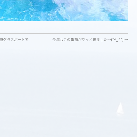
窟グラスボートで
今年もこの季節がやっと来ました〜(*^_^*)
→