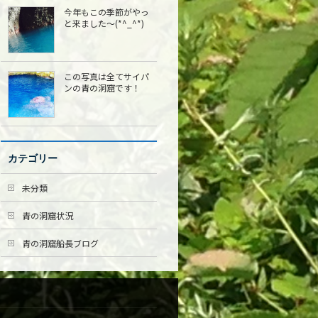
今年もこの季節がやっ
と来ました〜(*^_^*)
この写真は全てサイパ
ンの青の洞窟です！
カテゴリー
未分類
青の洞窟状況
青の洞窟船長ブログ