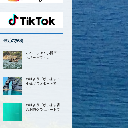
最近の投稿
こんにちは！小樽グラ
スボートです♪
おはようございます！
小樽グラスボートで
す！
おはようございます青
の洞窟グラスボートで
す！