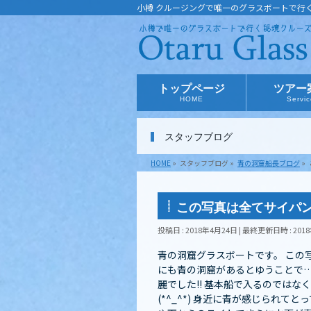
小樽 クルージングで唯一のグラスボートで行
トップページ
ツアー
HOME
Servi
スタッフブログ
HOME
»
スタッフブログ
»
青の洞窟船長ブログ
»
この写真は全てサイパ
投稿日 : 2018年4月24日
最終更新日時 : 201
青の洞窟グラスボートです。 この
にも青の洞窟があるとゆうことで…
麗でした!! 基本船で入るのでは
(*^_^*) 身近に青が感じられ