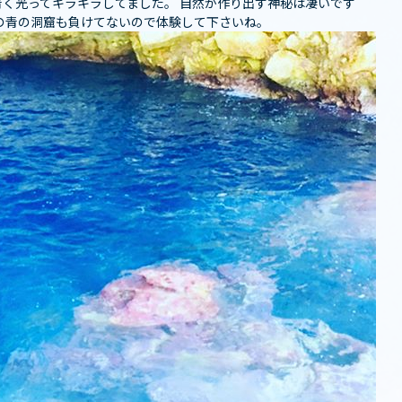
く光ってキラキラしてました。 自然が作り出す神秘は凄いです
の青の洞窟も負けてないので体験して下さいね️️。