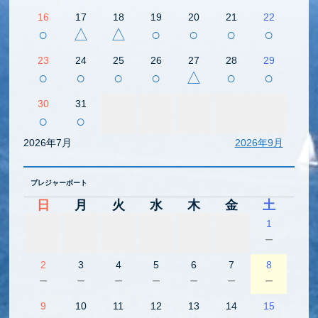
16
17
18
19
20
21
22
○
△
△
○
○
○
○
23
24
25
26
27
28
29
○
○
○
○
△
○
○
30
31
○
○
2026年7月
2026年9月
プレジャーボート
日
月
火
水
木
金
土
1
－
2
3
4
5
6
7
8
－
－
－
－
－
－
－
9
10
11
12
13
14
15