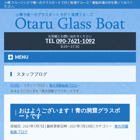
小樽 クルージングで唯一のグラスボートで行く秘境クルーズ！乗船中海の中を覗いてみてく
ださい。
お気軽にお問い合わせください
TEL
090-7621-1092
8:30～17:30
MENU
スタッフブログ
HOME
»
スタッフブログ
»
青の洞窟船長ブログ
»
おはようございます！青の洞窟グラスボートです
おはようございます！青の洞窟グラスボ
ートです
投稿日 : 2017年7月7日
最終更新日時 : 2017年7月19日
カテゴリー :
青の洞窟
船長ブログ