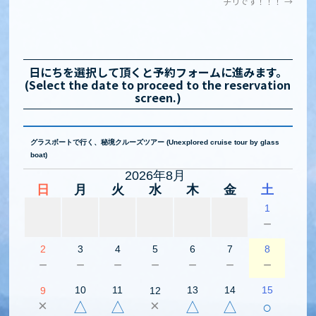
チリです！！！
→
日にちを選択して頂くと予約フォームに進みます。
(Select the date to proceed to the reservation
screen.)
グラスボートで行く、秘境クルーズツアー (Unexplored cruise tour by glass
boat)
2026年8月
日
月
火
水
木
金
土
1
－
2
3
4
5
6
7
8
－
－
－
－
－
－
－
10
11
13
14
15
9
12
×
×
△
△
△
△
○